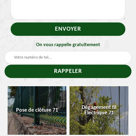
On vous rappelle gratuitement
T
Dégagement fil
Pose de clôture 71
Enle
Electrique 71