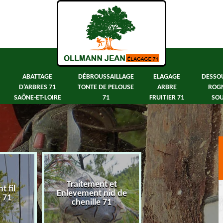
ABATTAGE
DÉBROUSSAILLAGE
ELAGAGE
DESSO
D'ARBRES 71
TONTE DE PELOUSE
ARBRE
ROG
SAÔNE-ET-LOIRE
71
FRUITIER 71
SOU
Traitement et
 fil
Abattage d'arbre
Enlevement nid de
e 71
Saône-et-Loir
chenille 71