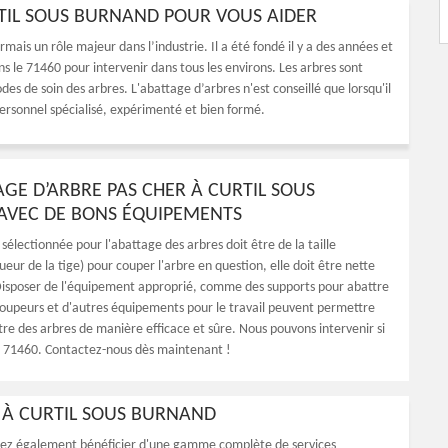
RTIL SOUS BURNAND POUR VOUS AIDER
mais un rôle majeur dans l’industrie. Il a été fondé il y a des années et
s le 71460 pour intervenir dans tous les environs. Les arbres sont
s de soin des arbres. L'abattage d’arbres n'est conseillé que lorsqu'il
personnel spécialisé, expérimenté et bien formé.
AGE D’ARBRE PAS CHER À CURTIL SOUS
AVEC DE BONS ÉQUIPEMENTS
électionnée pour l'abattage des arbres doit être de la taille
eur de la tige) pour couper l'arbre en question, elle doit être nette
Disposer de l'équipement approprié, comme des supports pour abattre
coupeurs et d'autres équipements pour le travail peuvent permettre
tre des arbres de manière efficace et sûre. Nous pouvons intervenir si
e 71460. Contactez-nous dès maintenant !
 À CURTIL SOUS BURNAND
riez également bénéficier d'une gamme complète de services