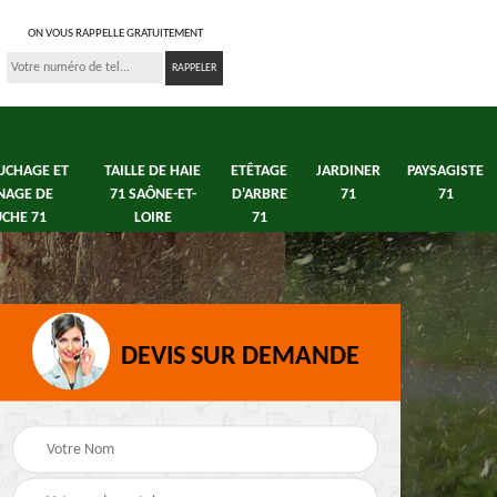
ON VOUS RAPPELLE GRATUITEMENT
UCHAGE ET
TAILLE DE HAIE
ETÊTAGE
JARDINER
PAYSAGISTE
NAGE DE
71 SAÔNE-ET-
D'ARBRE
71
71
CHE 71
LOIRE
71
DEVIS SUR DEMANDE
s 71
Débroussaillage tonte
Elagage arbre fruitier
e
de pelouse 71
71