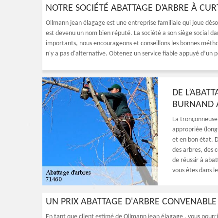
NOTRE SOCIÉTÉ ABATTAGE D’ARBRE À CU
Ollmann jean élagage est une entreprise familiale qui joue désor
est devenu un nom bien réputé. La société a son siège social dan
importants, nous encourageons et conseillons les bonnes méthode
n'y a pas d'alternative. Obtenez un service fiable appuyé d’un 
DE L’ABATT
BURNAND 
La tronçonneuse s
appropriée (longu
et en bon état. 
des arbres, des 
de réussir à abat
vous êtes dans l
UN PRIX ABATTAGE D'ARBRE CONVENABLE
En tant que client estimé de Ollmann jean élagage , vous pour