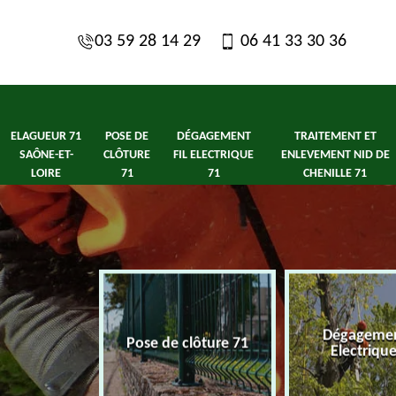
03 59 28 14 29
06 41 33 30 36
ELAGUEUR 71
POSE DE
DÉGAGEMENT
TRAITEMENT ET
SAÔNE-ET-
CLÔTURE
FIL ELECTRIQUE
ENLEVEMENT NID DE
LOIRE
71
71
CHENILLE 71
1 Saône-et-
Dégagement
Pose de clôture 71
ire
Electriqu