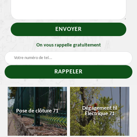
On vous rappelle gratuitement
T
Dégagement fil
Pose de clôture 71
Enle
Electrique 71