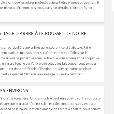
able avant que les arbres protégés puissent être élagués ou abattus. Si
ous ne vous décevrons pas, vous aurez un terrain propre après notre
BATTAGE D'ARBRE À LE ROUSSET DE NOTRE
E
tion particulière aux arbres qui entourent celui à abattre. Faire
eut avoir un mauvais effet sur d’autres arbres affaiblis par la
me si vous ne pensez pas que l'arbre que vous envisagez de couper va
t, un arbre touché par l'arbre que vous avez fait couper peut tomber
e. Il est donc préférable d'imaginer tous les scénarios possibles
c’est ce que fait Ollmann jean élagage qui sert à petit prix.
SES ENVIRONS
 l'industrie forestière. Un grand arbre peut être abattu contre son corps
e. Lorsque le troc arrière est scié, les cales sont encaissées avec une
épend de la hauteur et du diamètre de l'arbre à abattre. Vous pouvez