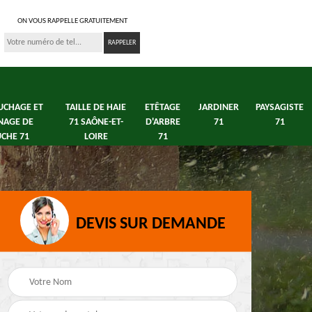
ON VOUS RAPPELLE GRATUITEMENT
UCHAGE ET
TAILLE DE HAIE
ETÊTAGE
JARDINER
PAYSAGISTE
NAGE DE
71 SAÔNE-ET-
D'ARBRE
71
71
CHE 71
LOIRE
71
DEVIS SUR DEMANDE
s 71
Débroussaillage tonte
Elagage arbre fruitier
e
de pelouse 71
71