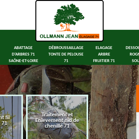
ABATTAGE
DÉBROUSSAILLAGE
ELAGAGE
DESSO
D'ARBRES 71
TONTE DE PELOUSE
ARBRE
ROG
SAÔNE-ET-LOIRE
71
FRUITIER 71
SOU
Traitement et
 fil
Abattage d'arbre
Enlevement nid de
e 71
Saône-et-Loir
chenille 71