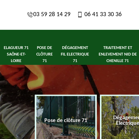
03 59 28 14 29
06 41 33 30 36
ELAGUEUR 71
POSE DE
DÉGAGEMENT
TRAITEMENT ET
SAÔNE-ET-
CLÔTURE
FIL ELECTRIQUE
ENLEVEMENT NID DE
LOIRE
71
71
CHENILLE 71
1 Saône-et-
Dégagement
Pose de clôture 71
ire
Electriqu