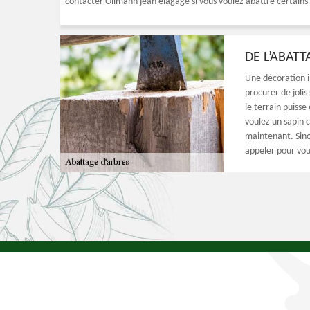
contacter Ollmann jean élagage si vous voulez abattre certains 
DE L’ABATT
Une décoration i
procurer de jolis
le terrain puisse 
voulez un sapin 
maintenant. Sino
appeler pour vou