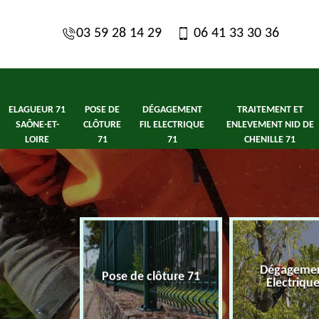
03 59 28 14 29
06 41 33 30 36
ELAGUEUR 71
POSE DE
DÉGAGEMENT
TRAITEMENT ET
SAÔNE-ET-
CLÔTURE
FIL ELECTRIQUE
ENLEVEMENT NID DE
LOIRE
71
71
CHENILLE 71
1 Saône-et-
Dégagement
Pose de clôture 71
ire
Electriqu