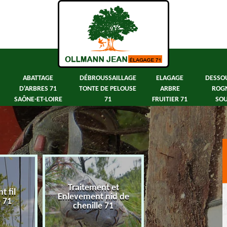
ABATTAGE
DÉBROUSSAILLAGE
ELAGAGE
DESSO
D'ARBRES 71
TONTE DE PELOUSE
ARBRE
ROG
SAÔNE-ET-LOIRE
71
FRUITIER 71
SOU
Traitement et
 fil
Abattage d'arbre
Enlevement nid de
e 71
Saône-et-Loir
chenille 71