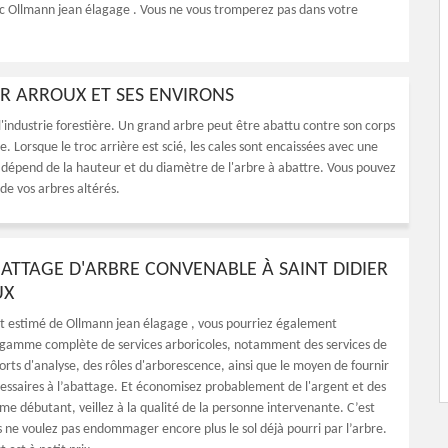
c Ollmann jean élagage . Vous ne vous tromperez pas dans votre
SUR ARROUX ET SES ENVIRONS
 l'industrie forestière. Un grand arbre peut être abattu contre son corps
e. Lorsque le troc arrière est scié, les cales sont encaissées avec une
épend de la hauteur et du diamètre de l'arbre à abattre. Vous pouvez
de vos arbres altérés.
BATTAGE D'ARBRE CONVENABLE À SAINT DIDIER
UX
nt estimé de Ollmann jean élagage , vous pourriez également
 gamme complète de services arboricoles, notamment des services de
orts d'analyse, des rôles d'arborescence, ainsi que le moyen de fournir
cessaires à l’abattage. Et économisez probablement de l'argent et des
me débutant, veillez à la qualité de la personne intervenante. C’est
s ne voulez pas endommager encore plus le sol déjà pourri par l’arbre.