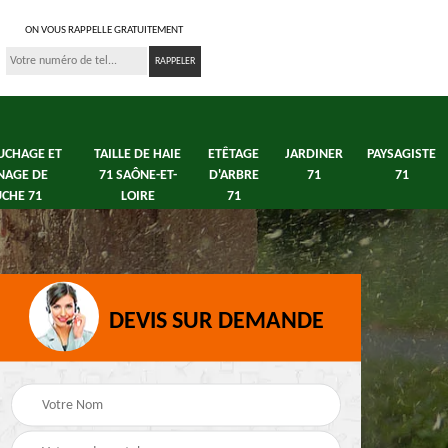
ON VOUS RAPPELLE GRATUITEMENT
UCHAGE ET
TAILLE DE HAIE
ETÊTAGE
JARDINER
PAYSAGISTE
NAGE DE
71 SAÔNE-ET-
D'ARBRE
71
71
CHE 71
LOIRE
71
DEVIS SUR DEMANDE
s 71
Débroussaillage tonte
Elagage arbre fruitier
e
de pelouse 71
71