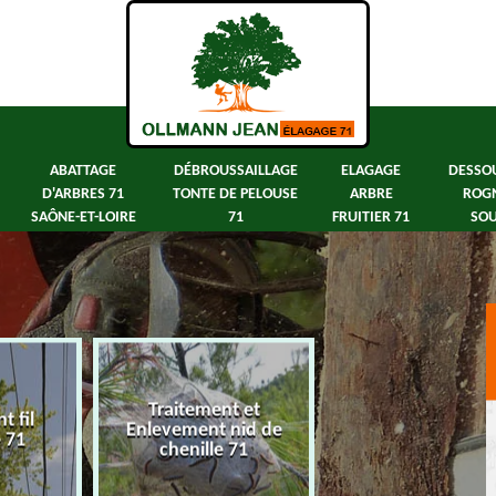
ABATTAGE
DÉBROUSSAILLAGE
ELAGAGE
DESSO
D'ARBRES 71
TONTE DE PELOUSE
ARBRE
ROG
SAÔNE-ET-LOIRE
71
FRUITIER 71
SOU
Traitement et
 fil
Abattage d'arbre
Enlevement nid de
e 71
Saône-et-Loir
chenille 71