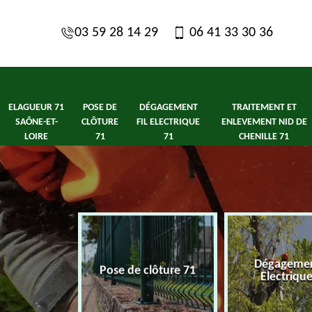
03 59 28 14 29
06 41 33 30 36
ELAGUEUR 71
POSE DE
DÉGAGEMENT
TRAITEMENT ET
SAÔNE-ET-
CLÔTURE
FIL ELECTRIQUE
ENLEVEMENT NID DE
LOIRE
71
71
CHENILLE 71
1 Saône-et-
Dégagement
Pose de clôture 71
ire
Electriqu