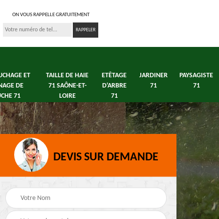
ON VOUS RAPPELLE GRATUITEMENT
UCHAGE ET
TAILLE DE HAIE
ETÊTAGE
JARDINER
PAYSAGISTE
NAGE DE
71 SAÔNE-ET-
D'ARBRE
71
71
CHE 71
LOIRE
71
DEVIS SUR DEMANDE
s 71
Débroussaillage tonte
Elagage arbre fruitier
e
de pelouse 71
71