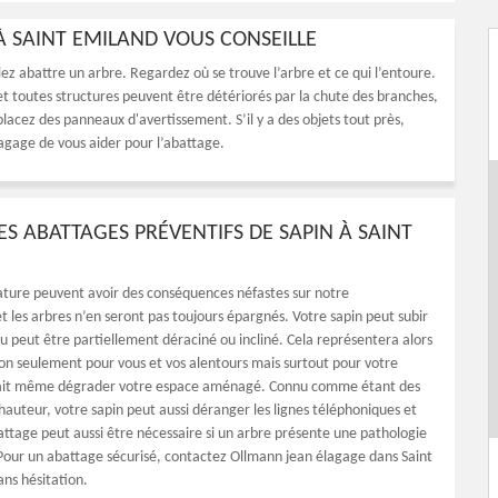
À SAINT EMILAND VOUS CONSEILLE
lez abattre un arbre. Regardez où se trouve l’arbre et ce qui l’entoure.
 et toutes structures peuvent être détériorés par la chute des branches,
, placez des panneaux d'avertissement. S’il y a des objets tout près,
age de vous aider pour l’abattage.
ES ABATTAGES PRÉVENTIFS DE SAPIN À SAINT
nature peuvent avoir des conséquences néfastes sur notre
 les arbres n’en seront pas toujours épargnés. Votre sapin peut subir
peut être partiellement déraciné ou incliné. Cela représentera alors
on seulement pour vous et vos alentours mais surtout pour votre
ait même dégrader votre espace aménagé. Connu comme étant des
hauteur, votre sapin peut aussi déranger les lignes téléphoniques et
battage peut aussi être nécessaire si un arbre présente une pathologie
. Pour un abattage sécurisé, contactez Ollmann jean élagage dans Saint
ns hésitation.