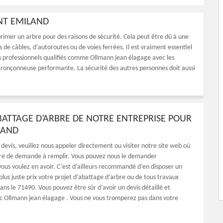
INT EMILAND
pprimer un arbre pour des raisons de sécurité. Cela peut être dû à une
 de câbles, d’autoroutes ou de voies ferrées. Il est vraiment essentiel
is professionnels qualifiés comme Ollmann jean élagage avec les
 tronçonneuse performante. La sécurité des autres personnes doit aussi
ABATTAGE D’ARBRE DE NOTRE ENTREPRISE POUR
LAND
 devis, veuillez nous appeler directement ou visiter notre site web où
aire de demande à remplir. Vous pouvez nous le demander
vous voulez en avoir. C’est d’ailleurs recommandé d’en disposer un
lus juste prix votre projet d’abattage d’arbre ou de tous travaux
ans le 71490. Vous pouvez être sûr d’avoir un devis détaillé et
c Ollmann jean élagage . Vous ne vous tromperez pas dans votre