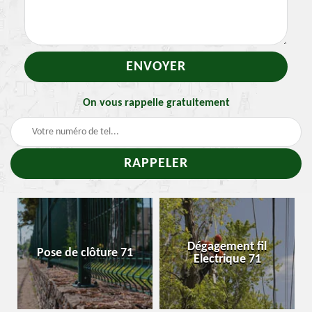
On vous rappelle gratuitement
T
Dégagement fil
Pose de clôture 71
Enle
Electrique 71