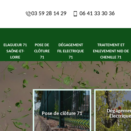
03 59 28 14 29
06 41 33 30 36
ELAGUEUR 71
POSE DE
DÉGAGEMENT
TRAITEMENT ET
SAÔNE-ET-
CLÔTURE
FIL ELECTRIQUE
ENLEVEMENT NID DE
LOIRE
71
71
CHENILLE 71
1 Saône-et-
Dégagement
Pose de clôture 71
ire
Electriqu