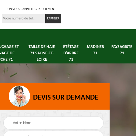
ON VOUS RAPPELLE GRATUITEMENT
UCHAGE ET
TAILLE DE HAIE
ETÊTAGE
JARDINER
PAYSAGISTE
NAGE DE
71 SAÔNE-ET-
D'ARBRE
71
71
CHE 71
LOIRE
71
DEVIS SUR DEMANDE
s 71
Débroussaillage tonte
Elagage arbre fruitier
e
de pelouse 71
71