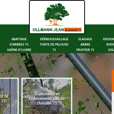
ABATTAGE
DÉBROUSSAILLAGE
ELAGAGE
DESSO
D'ARBRES 71
TONTE DE PELOUSE
ARBRE
ROG
SAÔNE-ET-LOIRE
71
FRUITIER 71
SOU
Traitement et
 fil
Abattage d'arbre
Enlevement nid de
e 71
Saône-et-Loir
chenille 71