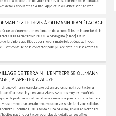
ace pour la fertilisation de votre terrain. Il est conseillé de le contacter
es détails si vous êtes à Aluze. Appelez-le ou visitez son site web.
 DEMANDEZ LE DEVIS À OLLMANN JEAN ÉLAGAGE
coût de son intervention en fonction de la superficie, de la densité de la
broussaillage de terrain réussi, le paysagiste {client] est un
 de jardiniers qualifiés et des moyens matériels adéquats, il vous
. Il est conseillé de le contacter pour plus de détails sur ses offres si
ILLAGE DE TERRAIN : L’ENTREPRISE OLLMANN
GE , À APPELER À ALUZE
jardinage Ollmann jean élagage est un professionnel à contacter si
jet de débroussaillage en vue à Aluze. Avec des moyens matériels
uipe de jardiniers qualifiés, il vous assure une prestation à la hauteur
Il vous remettra un terrain nettoyé selon vos souhaits si vous sollicitez
s pouvez lui confier aussi la tonte d’une pelouse, si vous en avez dans
hésitez pas à le contacter pour plus de détails sur ses offres.