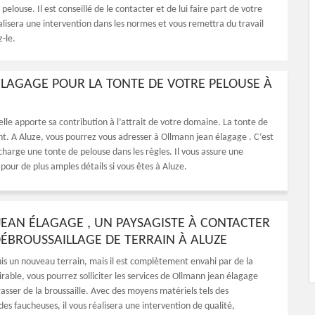
 pelouse. Il est conseillé de le contacter et de lui faire part de votre
éalisera une intervention dans les normes et vous remettra du travail
z-le.
ÉLAGAGE POUR LA TONTE DE VOTRE PELOUSE À
elle apporte sa contribution à l’attrait de votre domaine. La tonte de
nt. A Aluze, vous pourrez vous adresser à Ollmann jean élagage . C’est
harge une tonte de pelouse dans les règles. Il vous assure une
 pour de plus amples détails si vous êtes à Aluze.
EAN ÉLAGAGE , UN PAYSAGISTE À CONTACTER
ÉBROUSSAILLAGE DE TERRAIN À ALUZE
uis un nouveau terrain, mais il est complètement envahi par de la
rable, vous pourrez solliciter les services de Ollmann jean élagage
asser de la broussaille. Avec des moyens matériels tels des
es faucheuses, il vous réalisera une intervention de qualité,