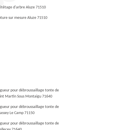
étêtage d'arbre Aluze 71510
ôture sur mesure Aluze 71510
agueur pour débroussaillage tonte de
aint Martin Sous Montaigu 71640
agueur pour débroussaillage tonte de
hassey Le Camp 71150
agueur pour débroussaillage tonte de
ellecey 71640