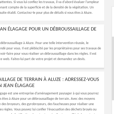
ttentes. Si vous lui confiez les travaux, il va d’abord évaluer l’ampleur
enant compte de la superficie et de la densité de la végétation. Un
 suite établi. Contactez-le pour plus de détails si vous êtes à Aluze.
JEAN ÉLAGAGE POUR UN DÉBROUSSAILLAGE DE
ébroussaillage à Aluze. Pour une telle intervention réussie, le
 pour vous. Il est plébiscité par les propriétaires pour ses travaux de
ir-faire pour vous réaliser un débroussaillage dans les règles. Il est
site web. Faites-lui part de votre projet et demandez un devis.
ILLAGE DE TERRAIN À ALUZE : ADRESSEZ-VOUS
 JEAN ÉLAGAGE
agage est une entreprise d’aménagement paysager à qui vous pourrez
ous êtes à Aluze pour un débroussaillage de terrain. Avec des moyens
es broyeurs, des gyrobroyeurs, des faucheuses pour réaliser une
es règles. Vous pouvez lui confier l’évacuation des déchets broyés ou