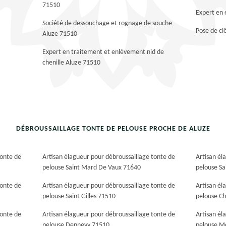
71510
Expert en 
Société de dessouchage et rognage de souche
Pose de cl
Aluze 71510
Expert en traitement et enlèvement nid de
chenille Aluze 71510
DÉBROUSSAILLAGE TONTE DE PELOUSE PROCHE DE ALUZE
tonte de
Artisan élagueur pour débroussaillage tonte de
Artisan él
pelouse Saint Mard De Vaux 71640
pelouse S
tonte de
Artisan élagueur pour débroussaillage tonte de
Artisan él
pelouse Saint Gilles 71510
pelouse C
tonte de
Artisan élagueur pour débroussaillage tonte de
Artisan él
pelouse Dennevy 71510
pelouse M