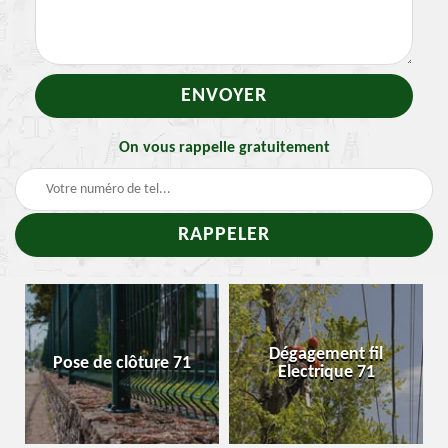
On vous rappelle gratuitement
T
Dégagement fil
Pose de clôture 71
Enle
Electrique 71