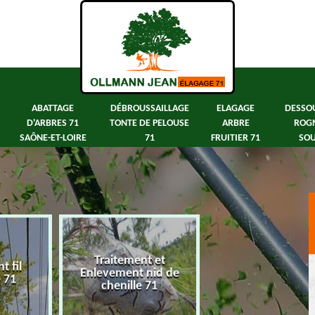
ABATTAGE
DÉBROUSSAILLAGE
ELAGAGE
DESSO
D'ARBRES 71
TONTE DE PELOUSE
ARBRE
ROG
SAÔNE-ET-LOIRE
71
FRUITIER 71
SOU
Traitement et
 fil
Abattage d'arbre
Enlevement nid de
e 71
Saône-et-Loir
chenille 71