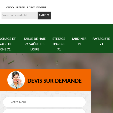
ON VOUS RAPPELLE GRATUITEMENT
UCHAGE ET
TAILLE DE HAIE
ETÊTAGE
JARDINER
PAYSAGISTE
NAGE DE
71 SAÔNE-ET-
D'ARBRE
71
71
CHE 71
LOIRE
71
DEVIS SUR DEMANDE
s 71
Débroussaillage tonte
Elagage arbre fruitier
e
de pelouse 71
71