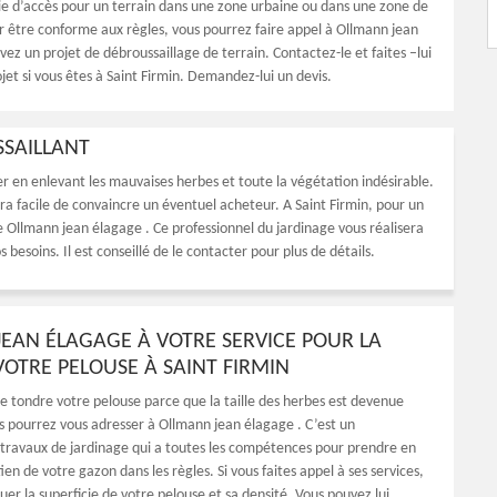
ie d’accès pour un terrain dans une zone urbaine ou dans une zone de
r être conforme aux règles, vous pourrez faire appel à Ollmann jean
vez un projet de débroussaillage de terrain. Contactez-le et faites –lui
jet si vous êtes à Saint Firmin. Demandez-lui un devis.
SSAILLANT
er en enlevant les mauvaises herbes et toute la végétation indésirable.
era facile de convaincre un éventuel acheteur. A Saint Firmin, pour un
 de Ollmann jean élagage . Ce professionnel du jardinage vous réalisera
besoins. Il est conseillé de le contacter pour plus de détails.
EAN ÉLAGAGE À VOTRE SERVICE POUR LA
VOTRE PELOUSE À SAINT FIRMIN
e tondre votre pelouse parce que la taille des herbes est devenue
s pourrez vous adresser à Ollmann jean élagage . C’est un
 travaux de jardinage qui a toutes les compétences pour prendre en
en de votre gazon dans les règles. Si vous faites appel à ses services,
luer la superficie de votre pelouse et sa densité. Vous pouvez lui