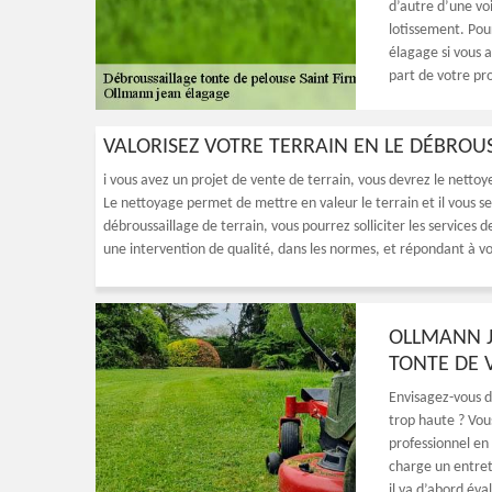
d’autre d’une vo
lotissement. Pou
élagage si vous a
part de votre pro
VALORISEZ VOTRE TERRAIN EN LE DÉBROU
i vous avez un projet de vente de terrain, vous devrez le nettoy
Le nettoyage permet de mettre en valeur le terrain et il vous s
débroussaillage de terrain, vous pourrez solliciter les services
une intervention de qualité, dans les normes, et répondant à vos 
OLLMANN J
TONTE DE 
Envisagez-vous d
trop haute ? Vou
professionnel en
charge un entreti
il va d’abord éva