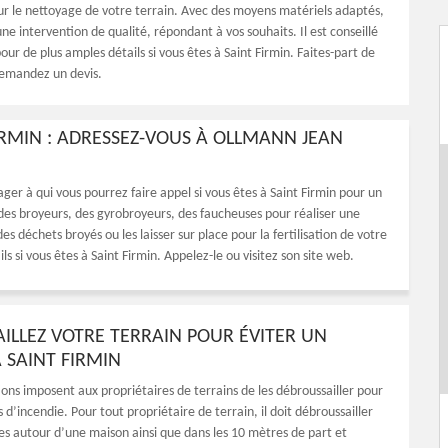
our le nettoyage de votre terrain. Avec des moyens matériels adaptés,
 une intervention de qualité, répondant à vos souhaits. Il est conseillé
our de plus amples détails si vous êtes à Saint Firmin. Faites-part de
demandez un devis.
IRMIN : ADRESSEZ-VOUS À OLLMANN JEAN
 à qui vous pourrez faire appel si vous êtes à Saint Firmin pour un
es broyeurs, des gyrobroyeurs, des faucheuses pour réaliser une
es déchets broyés ou les laisser sur place pour la fertilisation de votre
ls si vous êtes à Saint Firmin. Appelez-le ou visitez son site web.
ILLEZ VOTRE TERRAIN POUR ÉVITER UN
 SAINT FIRMIN
ons imposent aux propriétaires de terrains de les débroussailler pour
es d’incendie. Pour tout propriétaire de terrain, il doit débroussailler
es autour d’une maison ainsi que dans les 10 mètres de part et