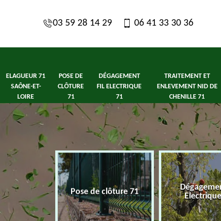
03 59 28 14 29
06 41 33 30 36
ELAGUEUR 71
POSE DE
DÉGAGEMENT
TRAITEMENT ET
SAÔNE-ET-
CLÔTURE
FIL ELECTRIQUE
ENLEVEMENT NID DE
LOIRE
71
71
CHENILLE 71
1 Saône-et-
Dégagement
Pose de clôture 71
ire
Electriqu