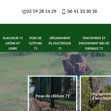
03 59 28 14 29
06 41 33 30 36
ELAGUEUR 71
POSE DE
DÉGAGEMENT
TRAITEMENT ET
SAÔNE-ET-
CLÔTURE
FIL ELECTRIQUE
ENLEVEMENT NID DE
LOIRE
71
71
CHENILLE 71
1 Saône-et-
Dégagement
Pose de clôture 71
ire
Electriqu