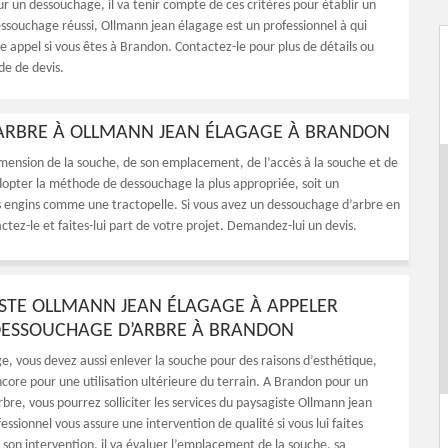
r un dessouchage, il va tenir compte de ces critères pour établir un
essouchage réussi, Ollmann jean élagage est un professionnel à qui
e appel si vous êtes à Brandon. Contactez-le pour plus de détails ou
e de devis.
’ARBRE À OLLMANN JEAN ÉLAGAGE À BRANDON
mension de la souche, de son emplacement, de l’accès à la souche et de
 adopter la méthode de dessouchage la plus appropriée, soit un
es engins comme une tractopelle. Si vous avez un dessouchage d’arbre en
tez-le et faites-lui part de votre projet. Demandez-lui un devis.
ISTE OLLMANN JEAN ÉLAGAGE À APPELER
DESSOUCHAGE D’ARBRE À BRANDON
e, vous devez aussi enlever la souche pour des raisons d’esthétique,
ncore pour une utilisation ultérieure du terrain. A Brandon pour un
re, vous pourrez solliciter les services du paysagiste Ollmann jean
essionnel vous assure une intervention de qualité si vous lui faites
 son intervention, il va évaluer l’emplacement de la souche, sa