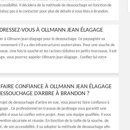
ccessibilité. Il décidera de la méthode de dessouchage en fonction de
ésitez pas à le contacter pour plus de détails si vous êtes à Brandon.
ADRESSEZ-VOUS À OLLMANN JEAN ÉLAGAGE
er à Ollmann jean élagage pour le dessouchage. Ce paysagiste va
ironnement s’il y a des infrastructures souterraines. Pour une souche de
vaux. Une fois la souche et les racines réduites en petits morceaux, il est
nage, vous pourrez appeler Ollmann jean élagage . Confiez-lui votre
FAIRE CONFIANCE À OLLMANN JEAN ÉLAGAGE
ESSOUCHAGE D’ARBRE À BRANDON ?
projet de dessouchage d’arbre en vue, vous pourrez faire confiance à
gage . Ce professionnel en travaux de jardinage vous garantit une
lité si vous lui confiez votre projet. Avec une équipe qualifiée, il vous
ention sécurisée et réussie. En fonction de la taille de la souche, de
 de son accessibilité, il va adopter la méthode de dessouchage afin