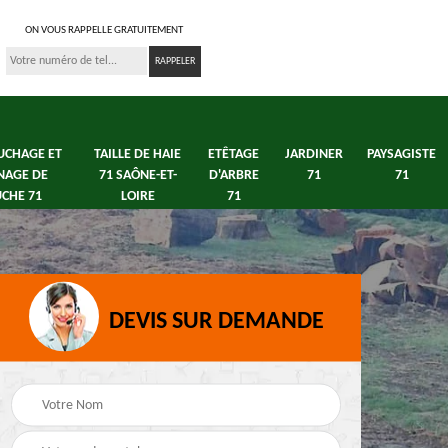
ON VOUS RAPPELLE GRATUITEMENT
UCHAGE ET
TAILLE DE HAIE
ETÊTAGE
JARDINER
PAYSAGISTE
NAGE DE
71 SAÔNE-ET-
D'ARBRE
71
71
CHE 71
LOIRE
71
DEVIS SUR DEMANDE
s 71
Débroussaillage tonte
Elagage arbre fruitier
e
de pelouse 71
71