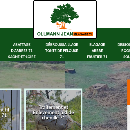
ABATTAGE
DÉBROUSSAILLAGE
ELAGAGE
DESSO
D'ARBRES 71
TONTE DE PELOUSE
ARBRE
ROG
SAÔNE-ET-LOIRE
71
FRUITIER 71
SOU
Traitement et
 fil
Abattage d'arbre
Enlevement nid de
e 71
Saône-et-Loir
chenille 71