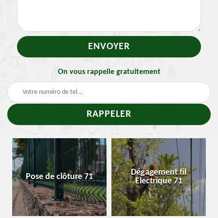
On vous rappelle gratuitement
Traitement 
Dégagement fil
clôture 71
Enlevement n
Electrique 71
chenille 7