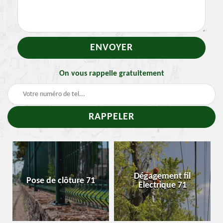
On vous rappelle gratuitement
Traitement et
Dégagement fil
 71
Enlevement nid de
Electrique 71
chenille 71