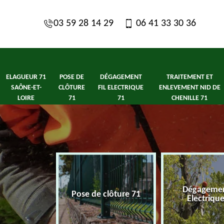
03 59 28 14 29
06 41 33 30 36
ELAGUEUR 71
POSE DE
DÉGAGEMENT
TRAITEMENT ET
SAÔNE-ET-
CLÔTURE
FIL ELECTRIQUE
ENLEVEMENT NID DE
LOIRE
71
71
CHENILLE 71
1 Saône-et-
Dégagement
Pose de clôture 71
ire
Electriqu