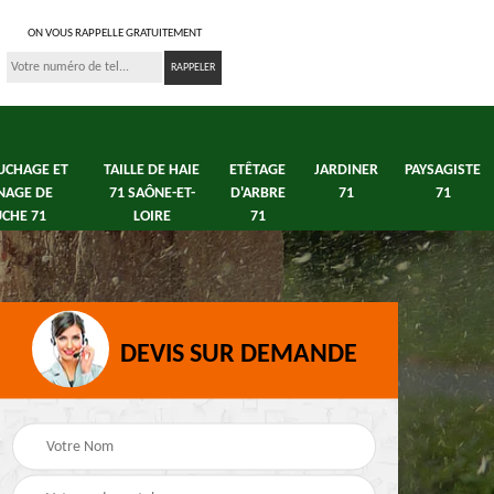
ON VOUS RAPPELLE GRATUITEMENT
UCHAGE ET
TAILLE DE HAIE
ETÊTAGE
JARDINER
PAYSAGISTE
NAGE DE
71 SAÔNE-ET-
D'ARBRE
71
71
CHE 71
LOIRE
71
DEVIS SUR DEMANDE
s 71
Débroussaillage tonte
Elagage arbre fruitier
e
de pelouse 71
71