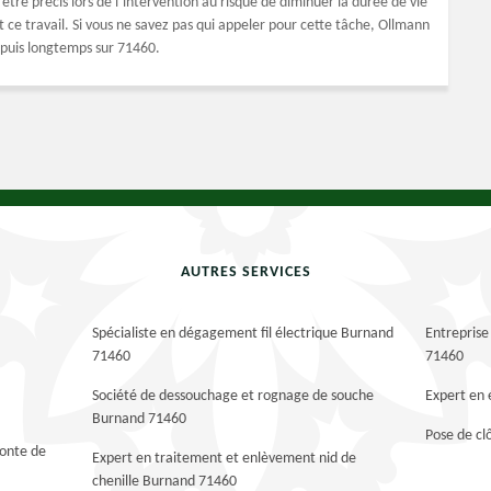
t être précis lors de l’intervention au risque de diminuer la durée de vie
t ce travail. Si vous ne savez pas qui appeler pour cette tâche, Ollmann
epuis longtemps sur 71460.
AUTRES SERVICES
Spécialiste en dégagement fil électrique Burnand
Entreprise
71460
71460
Société de dessouchage et rognage de souche
Expert en
Burnand 71460
Pose de c
tonte de
Expert en traitement et enlèvement nid de
chenille Burnand 71460