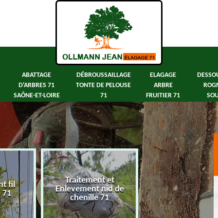
ABATTAGE
DÉBROUSSAILLAGE
ELAGAGE
DESSO
D'ARBRES 71
TONTE DE PELOUSE
ARBRE
ROG
SAÔNE-ET-LOIRE
71
FRUITIER 71
SOU
Traitement et
 fil
Abattage d'arbre
Enlevement nid de
e 71
Saône-et-Loir
chenille 71