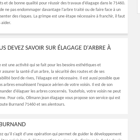
ets et de bonne qualité pour réussir des travaux d’élagage dans le 71460.
fin de ne pas endommager davantage l’arbre traité ou de faire face à un
ésenter des risques. La grimpe est une étape nécessaire à franchir, il faut
 aider.
US DEVEZ SAVOIR SUR ÉLAGAGE D'ARBRE À
 est une activité qui se fait pour les besoins esthétiques et
r assurer la santé d'un arbre, la sécurité des routes et de ses
tabilité bord de rives, l’élagage est nécessaire. Il est aussi possible que
s arbres envahissent l’espace aérien de votre voisin. Il est de son
mander d’élaguer les arbres concernés. Toutefois, votre voisin ne peut
même. Pour cela, Ollmann jean élagage vous propose son service qui est
toute Burnand 71460 et ses alentours.
À BURNAND
ez qu’il s’agit d’une opération qui permet de guider le développement