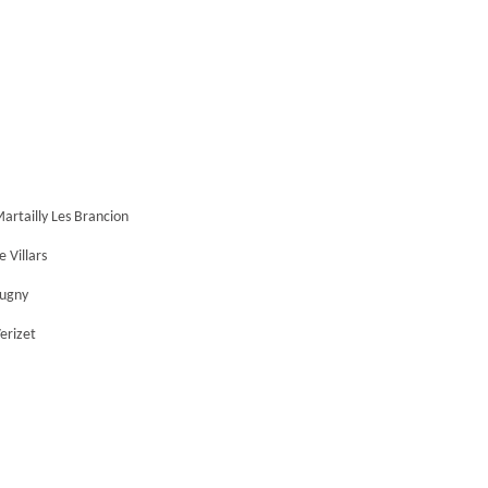
artailly Les Brancion
 Villars
Lugny
erizet