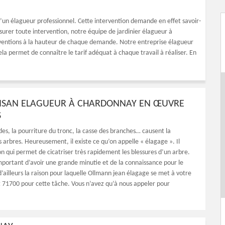
 d’un élagueur professionnel. Cette intervention demande en effet savoir-
ssurer toute intervention, notre équipe de jardinier élagueur à
ventions à la hauteur de chaque demande. Notre entreprise élagueur
ela permet de connaître le tarif adéquat à chaque travail à réaliser. En
ISAN ELAGUEUR À CHARDONNAY EN ŒUVRE
S
es, la pourriture du tronc, la casse des branches… causent la
 arbres. Heureusement, il existe ce qu’on appelle « élagage ». Il
on qui permet de cicatriser très rapidement les blessures d’un arbre.
important d’avoir une grande minutie et de la connaissance pour le
d’ailleurs la raison pour laquelle Ollmann jean élagage se met à votre
t 71700 pour cette tâche. Vous n’avez qu’à nous appeler pour