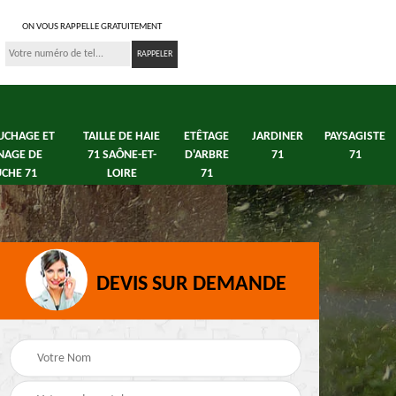
ON VOUS RAPPELLE GRATUITEMENT
UCHAGE ET
TAILLE DE HAIE
ETÊTAGE
JARDINER
PAYSAGISTE
NAGE DE
71 SAÔNE-ET-
D'ARBRE
71
71
CHE 71
LOIRE
71
DEVIS SUR DEMANDE
s 71
Débroussaillage tonte
Elagage arbre fruitier
e
de pelouse 71
71