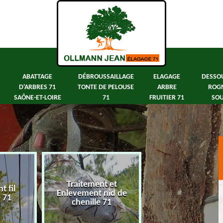
ABATTAGE
DÉBROUSSAILLAGE
ELAGAGE
DESSO
D'ARBRES 71
TONTE DE PELOUSE
ARBRE
ROG
SAÔNE-ET-LOIRE
71
FRUITIER 71
SOU
Traitement et
 fil
Abattage d'arbre
Enlevement nid de
e 71
Saône-et-Loir
chenille 71