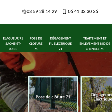
03 59 28 14 29
06 41 33 30 36
ELAGUEUR 71
POSE DE
DÉGAGEMENT
TRAITEMENT ET
SAÔNE-ET-
CLÔTURE
FIL ELECTRIQUE
ENLEVEMENT NID DE
LOIRE
71
71
CHENILLE 71
1 Saône-et-
Dégagement
Pose de clôture 71
ire
Electriqu