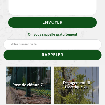
On vous rappelle gratuitement
T
Dégagement fil
Pose de clôture 71
Enle
Electrique 71