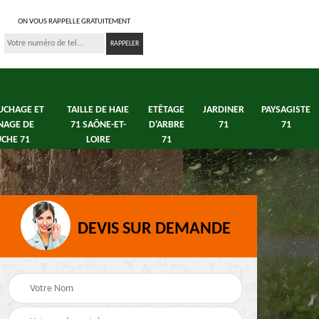
ON VOUS RAPPELLE GRATUITEMENT
UCHAGE ET
TAILLE DE HAIE
ETÊTAGE
JARDINER
PAYSAGISTE
NAGE DE
71 SAÔNE-ET-
D'ARBRE
71
71
CHE 71
LOIRE
71
DEVIS SUR DEMANDE
s 71
Débroussaillage tonte
Elagage arbre fruitier
e
de pelouse 71
71