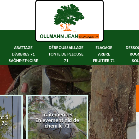
ABATTAGE
DÉBROUSSAILLAGE
ELAGAGE
DESSO
D'ARBRES 71
TONTE DE PELOUSE
ARBRE
ROG
SAÔNE-ET-LOIRE
71
FRUITIER 71
SOU
Traitement et
 fil
Abattage d'arbre
Enlevement nid de
e 71
Saône-et-Loir
chenille 71