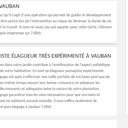
 VAUBAN
ez qu’il s’agit d’une opération qui permet de guider le développement
t être précis lors de l’intervention au risque de diminuer la durée de vie
t ce travail. Si vous ne savez pas qui appeler pour cette tâche, Ollmann
epuis longtemps sur 71800.
ISTE ÉLAGUEUR TRÈS EXPÉRIMENTÉ À VAUBAN
ons dans votre jardin contribue à l’amélioration de l’aspect esthétique
 de votre habitation. En tant qu’élagueur paysagiste expérimenté,
age est apte à effectuer une taille parfaite de vos haies ainsi que de
 en même temps assurer leur bonne croissance en adoptant les
ille innovants et adéquates selon la nature de votre plantation.
gage garantirai tous les soins nécessaires pour que vos haies et
ions ne subissent aucune maladie, il vous suffira seulement de
nn jean élagage à Vauban 71800.