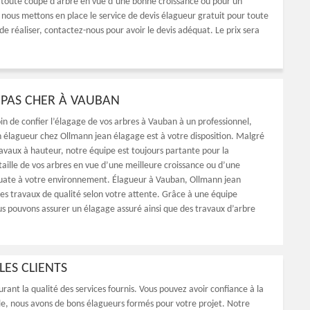
ser toute coupe d’arbre en vue d’une bonne croissance ou pour un
, nous mettons en place le service de devis élagueur gratuit pour toute
e réaliser, contactez-nous pour avoir le devis adéquat. Le prix sera
PAS CHER À VAUBAN
in de confier l’élagage de vos arbres à Vauban à un professionnel,
an élagueur chez Ollmann jean élagage est à votre disposition. Malgré
ravaux à hauteur, notre équipe est toujours partante pour la
 taille de vos arbres en vue d’une meilleure croissance ou d’une
uate à votre environnement. Élagueur à Vauban, Ollmann jean
es travaux de qualité selon votre attente. Grâce à une équipe
 pouvons assurer un élagage assuré ainsi que des travaux d’arbre
LES CLIENTS
rant la qualité des services fournis. Vous pouvez avoir confiance à la
le, nous avons de bons élagueurs formés pour votre projet. Notre