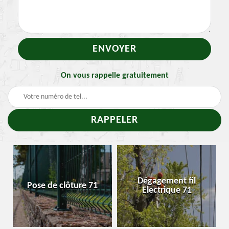
On vous rappelle gratuitement
T
Dégagement fil
Pose de clôture 71
Enle
Electrique 71