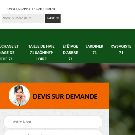
ON VOUS RAPPELLE GRATUITEMENT
UCHAGE ET
TAILLE DE HAIE
ETÊTAGE
JARDINER
PAYSAGISTE
NAGE DE
71 SAÔNE-ET-
D'ARBRE
71
71
CHE 71
LOIRE
71
DEVIS SUR DEMANDE
s 71
Débroussaillage tonte
Elagage arbre fruitier
e
de pelouse 71
71