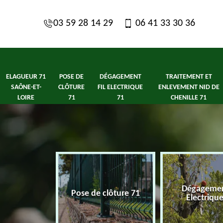
03 59 28 14 29
06 41 33 30 36
ELAGUEUR 71
POSE DE
DÉGAGEMENT
TRAITEMENT ET
SAÔNE-ET-
CLÔTURE
FIL ELECTRIQUE
ENLEVEMENT NID DE
LOIRE
71
71
CHENILLE 71
1 Saône-et-
Dégagement
Pose de clôture 71
ire
Electriqu