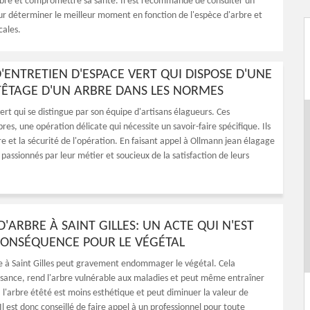
'arbre et compromettre sa santé. Il est recommandé de consulter un
ur déterminer le meilleur moment en fonction de l'espèce d'arbre et
cales.
'ENTRETIEN D'ESPACE VERT QUI DISPOSE D'UNE
TÊTAGE D'UN ARBRE DANS LES NORMES
rt qui se distingue par son équipe d'artisans élagueurs. Ces
es, une opération délicate qui nécessite un savoir-faire spécifique. Ils
e et la sécurité de l'opération. En faisant appel à Ollmann jean élagage
s passionnés par leur métier et soucieux de la satisfaction de leurs
D'ARBRE À SAINT GILLES: UN ACTE QUI N'EST
CONSÉQUENCE POUR LE VÉGÉTAL
e à Saint Gilles peut gravement endommager le végétal. Cela
ssance, rend l'arbre vulnérable aux maladies et peut même entraîner
 l'arbre étêté est moins esthétique et peut diminuer la valeur de
Il est donc conseillé de faire appel à un professionnel pour toute