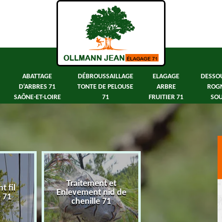
ABATTAGE
DÉBROUSSAILLAGE
ELAGAGE
DESSO
D'ARBRES 71
TONTE DE PELOUSE
ARBRE
ROG
SAÔNE-ET-LOIRE
71
FRUITIER 71
SOU
Traitement et
 fil
Abattage d'arbre
Enlevement nid de
e 71
Saône-et-Loir
chenille 71