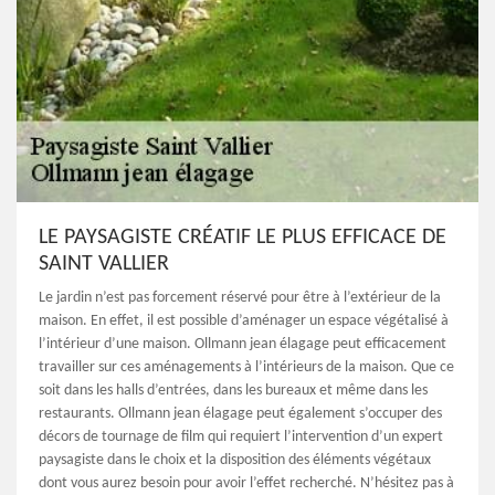
LE PAYSAGISTE CRÉATIF LE PLUS EFFICACE DE
SAINT VALLIER
Le jardin n’est pas forcement réservé pour être à l’extérieur de la
maison. En effet, il est possible d’aménager un espace végétalisé à
l’intérieur d’une maison. Ollmann jean élagage peut efficacement
travailler sur ces aménagements à l’intérieurs de la maison. Que ce
soit dans les halls d’entrées, dans les bureaux et même dans les
restaurants. Ollmann jean élagage peut également s’occuper des
décors de tournage de film qui requiert l’intervention d’un expert
paysagiste dans le choix et la disposition des éléments végétaux
dont vous aurez besoin pour avoir l’effet recherché. N’hésitez pas à