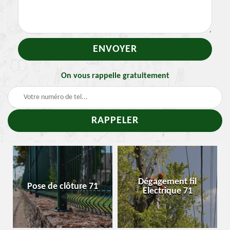
On vous rappelle gratuitement
Traitem
Dégagement fil
 de clôture 71
Enlevemen
Electrique 71
chenil