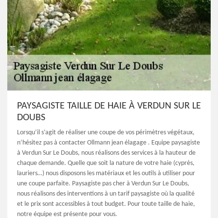
PAYSAGISTE TAILLE DE HAIE À VERDUN SUR LE
DOUBS
Lorsqu’il s’agit de réaliser une coupe de vos périmètres végétaux,
n’hésitez pas à contacter Ollmann jean élagage . Equipe paysagiste
à Verdun Sur Le Doubs, nous réalisons des services à la hauteur de
chaque demande. Quelle que soit la nature de votre haie (cyprès,
lauriers…) nous disposons les matériaux et les outils à utiliser pour
une coupe parfaite. Paysagiste pas cher à Verdun Sur Le Doubs,
nous réalisons des interventions à un tarif paysagiste où la qualité
et le prix sont accessibles à tout budget. Pour toute taille de haie,
notre équipe est présente pour vous.