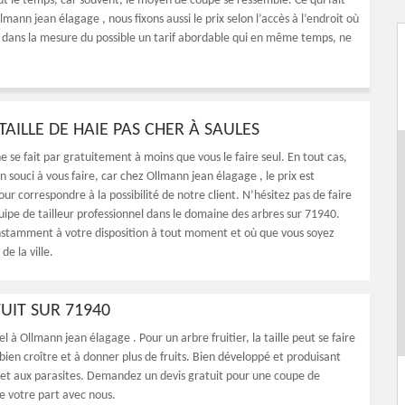
out le temps, car souvent, le moyen de coupe se ressemble. Ce qui fait
lmann jean élagage , nous fixons aussi le prix selon l’accès à l’endroit où
s dans la mesure du possible un tarif abordable qui en même temps, ne
TAILLE DE HAIE PAS CHER À SAULES
ne se fait par gratuitement à moins que vous le faire seul. En tout cas,
 souci à vous faire, car chez Ollmann jean élagage , le prix est
our correspondre à la possibilité de notre client. N’hésitez pas de faire
uipe de tailleur professionnel dans le domaine des arbres sur 71940.
stamment à votre disposition à tout moment et où que vous soyez
de la ville.
TUIT SUR 71940
pel à Ollmann jean élagage . Pour un arbre fruitier, la taille peut se faire
à bien croître et à donner plus de fruits. Bien développé et produisant
 et aux parasites. Demandez un devis gratuit pour une coupe de
de votre part avec nous.