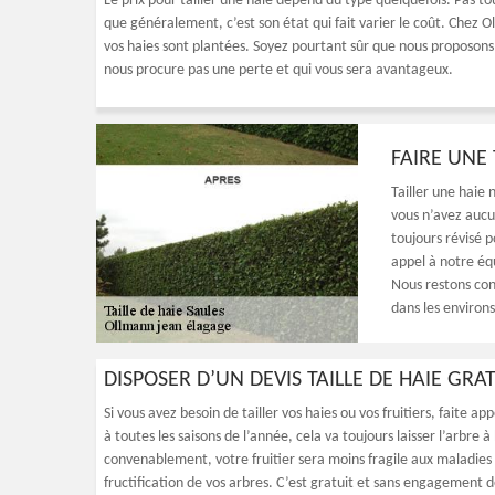
Le prix pour tailler une haie dépend du type quelquefois. Pas t
que généralement, c’est son état qui fait varier le coût. Chez Ol
vos haies sont plantées. Soyez pourtant sûr que nous proposon
nous procure pas une perte et qui vous sera avantageux.
FAIRE UNE 
Tailler une haie 
vous n’avez aucun
toujours révisé p
appel à notre éq
Nous restons con
dans les environs 
DISPOSER D’UN DEVIS TAILLE DE HAIE GRA
Si vous avez besoin de tailler vos haies ou vos fruitiers, faite ap
à toutes les saisons de l’année, cela va toujours laisser l’arbre 
convenablement, votre fruitier sera moins fragile aux maladies
fructification de vos arbres. C’est gratuit et sans engagement 