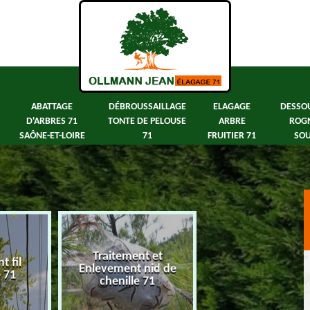
ABATTAGE
DÉBROUSSAILLAGE
ELAGAGE
DESSO
D'ARBRES 71
TONTE DE PELOUSE
ARBRE
ROG
SAÔNE-ET-LOIRE
71
FRUITIER 71
SOU
Traitement et
 fil
Abattage d'arbre
Enlevement nid de
e 71
Saône-et-Loir
chenille 71