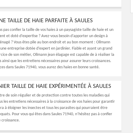
E TAILLE DE HAIE PARFAITE À SAULES
 pas confier la taille de vos haies à un paysagiste taille de haie et un
ent et doté d’expertise ? Avez-vous besoin d’apporter un design à
nagé ? Vous êtes pile au bon endroit et au bon moment : Ollmann
 une entreprise dotée d’expert en jardinier. Fiable et ayant un grand
rcice de son métier, Ollmann jean élagage est capable de à réaliser la
es ainsi que les entretiens nécessaires pour assurer leurs croissances.
ices dans Saules 71940, vous aurez des haies en bonne santé.
IER TAILLE DE HAIE EXPÉRIMENTÉE À SAULES
re de soin régulier et de protection contre toutes les maladies qui
 les entretiens nécessaires à la croissance de vos haies pour garantir
a à éloigner les insectes et tous les parasites qui pourraient être
équats. Pour vous qui êtes dans Saules 71940, n’hésitez pas à confier
 croissance.