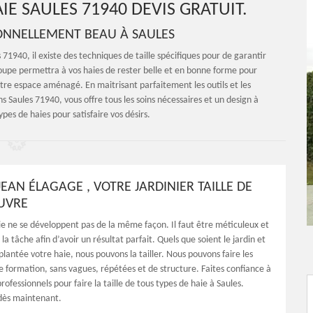
AIE SAULES 71940 DEVIS GRATUIT.
TIONNELLEMENT BEAU À SAULES
71940, il existe des techniques de taille spécifiques pour de garantir
coupe permettra à vos haies de rester belle et en bonne forme pour
otre espace aménagé. En maitrisant parfaitement les outils et les
s Saules 71940, vous offre tous les soins nécessaires et un design à
types de haies pour satisfaire vos désirs.
EAN ÉLAGAGE , VOTRE JARDINIER TAILLE DE
UVRE
ie ne se développent pas de la même façon. Il faut être méticuleux et
 la tâche afin d’avoir un résultat parfait. Quels que soient le jardin et
 plantée votre haie, nous pouvons la tailler. Nous pouvons faire les
de formation, sans vagues, répétées et de structure. Faites confiance à
rofessionnels pour faire la taille de tous types de haie à Saules.
dès maintenant.