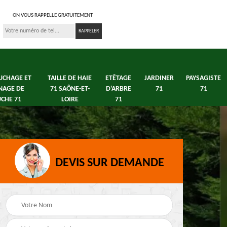
ON VOUS RAPPELLE GRATUITEMENT
UCHAGE ET
TAILLE DE HAIE
ETÊTAGE
JARDINER
PAYSAGISTE
NAGE DE
71 SAÔNE-ET-
D'ARBRE
71
71
CHE 71
LOIRE
71
DEVIS SUR DEMANDE
s 71
Débroussaillage tonte
Elagage arbre fruitier
e
de pelouse 71
71