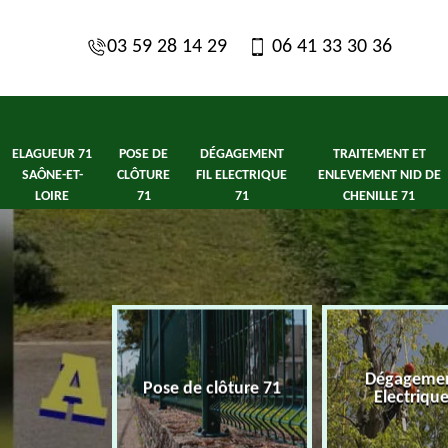
03 59 28 14 29
06 41 33 30 36
ELAGUEUR 71
POSE DE
DÉGAGEMENT
TRAITEMENT ET
SAÔNE-ET-
CLÔTURE
FIL ELECTRIQUE
ENLEVEMENT NID DE
LOIRE
71
71
CHENILLE 71
1 Saône-et-
Dégagement
Pose de clôture 71
ire
Electriqu