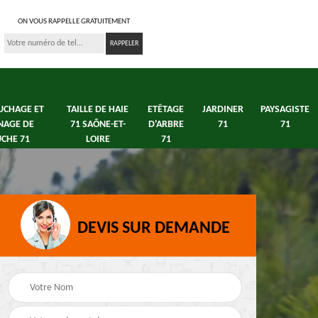
ON VOUS RAPPELLE GRATUITEMENT
UCHAGE ET
TAILLE DE HAIE
ETÊTAGE
JARDINER
PAYSAGISTE
NAGE DE
71 SAÔNE-ET-
D'ARBRE
71
71
CHE 71
LOIRE
71
DEVIS SUR DEMANDE
s 71
Débroussaillage tonte
Elagage arbre fruitier
e
de pelouse 71
71