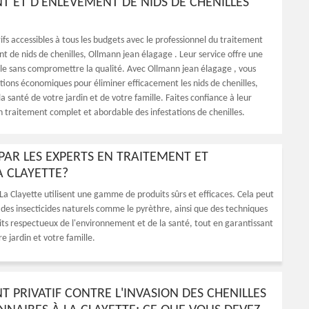
T ET D'ENLÈVEMENT DE NIDS DE CHENILLES
ifs accessibles à tous les budgets avec le professionnel du traitement
t de nids de chenilles, Ollmann jean élagage . Leur service offre une
le sans compromettre la qualité. Avec Ollmann jean élagage , vous
tions économiques pour éliminer efficacement les nids de chenilles,
la santé de votre jardin et de votre famille. Faites confiance à leur
n traitement complet et abordable des infestations de chenilles.
 PAR LES EXPERTS EN TRAITEMENT ET
A CLAYETTE?
La Clayette utilisent une gamme de produits sûrs et efficaces. Cela peut
, des insecticides naturels comme le pyrèthre, ainsi que des techniques
its respectueux de l'environnement et de la santé, tout en garantissant
e jardin et votre famille.
 PRIVATIF CONTRE L'INVASION DES CHENILLES