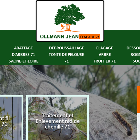
ABATTAGE
DÉBROUSSAILLAGE
ELAGAGE
DESSO
D'ARBRES 71
TONTE DE PELOUSE
ARBRE
ROG
SAÔNE-ET-LOIRE
71
FRUITIER 71
SOU
Traitement et
 fil
Abattage d'arbre
Enlevement nid de
e 71
Saône-et-Loir
chenille 71