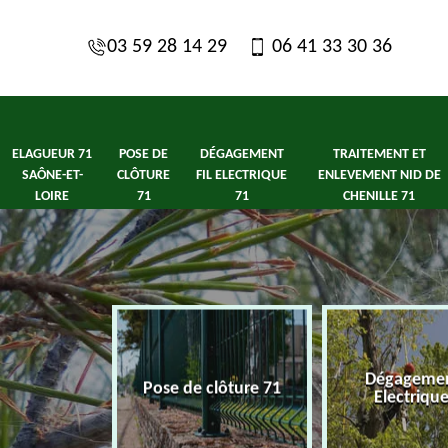
03 59 28 14 29
06 41 33 30 36
ELAGUEUR 71
POSE DE
DÉGAGEMENT
TRAITEMENT ET
SAÔNE-ET-
CLÔTURE
FIL ELECTRIQUE
ENLEVEMENT NID DE
LOIRE
71
71
CHENILLE 71
1 Saône-et-
Dégagement
Pose de clôture 71
ire
Electriqu