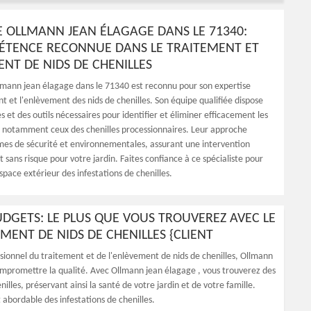
E OLLMANN JEAN ÉLAGAGE DANS LE 71340:
TENCE RECONNUE DANS LE TRAITEMENT ET
ENT DE NIDS DE CHENILLES
lmann jean élagage dans le 71340 est reconnu pour son expertise
t et l'enlèvement des nids de chenilles. Son équipe qualifiée dispose
 et des outils nécessaires pour identifier et éliminer efficacement les
s, notamment ceux des chenilles processionnaires. Leur approche
mes de sécurité et environnementales, assurant une intervention
t sans risque pour votre jardin. Faites confiance à ce spécialiste pour
pace extérieur des infestations de chenilles.
BUDGETS: LE PLUS QUE VOUS TROUVEREZ AVEC LE
MENT DE NIDS DE CHENILLES {CLIENT
essionnel du traitement et de l'enlèvement de nids de chenilles, Ollmann
compromettre la qualité. Avec Ollmann jean élagage , vous trouverez des
lles, préservant ainsi la santé de votre jardin et de votre famille.
 abordable des infestations de chenilles.