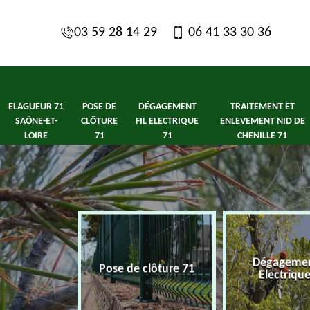
03 59 28 14 29
06 41 33 30 36
ELAGUEUR 71
POSE DE
DÉGAGEMENT
TRAITEMENT ET
SAÔNE-ET-
CLÔTURE
FIL ELECTRIQUE
ENLEVEMENT NID DE
LOIRE
71
71
CHENILLE 71
1 Saône-et-
Dégagement
Pose de clôture 71
ire
Electriqu