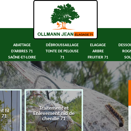
ABATTAGE
DÉBROUSSAILLAGE
ELAGAGE
DESSO
D'ARBRES 71
TONTE DE PELOUSE
ARBRE
ROG
SAÔNE-ET-LOIRE
71
FRUITIER 71
SOU
Traitement et
 fil
Abattage d'arbre
Enlevement nid de
e 71
Saône-et-Loir
chenille 71