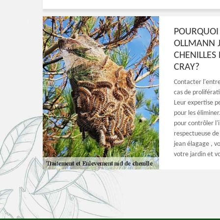
POURQUOI 
OLLMANN J
CHENILLES
CRAY?
Contacter l'entr
cas de proliférat
Leur expertise pe
pour les élimine
pour contrôler l'
respectueuse de 
jean élagage , vo
votre jardin et v