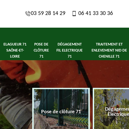
03 59 28 14 29
06 41 33 30 36
ELAGUEUR 71
POSE DE
DÉGAGEMENT
TRAITEMENT ET
SAÔNE-ET-
CLÔTURE
FIL ELECTRIQUE
ENLEVEMENT NID DE
LOIRE
71
71
CHENILLE 71
1 Saône-et-
Dégagement
Pose de clôture 71
ire
Electriqu