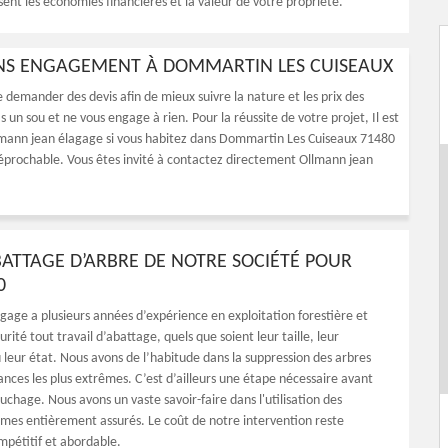
sent les économies financières et la valeur de votre propriété.
ANS ENGAGEMENT À DOMMARTIN LES CUISEAUX
 demander des devis afin de mieux suivre la nature et les prix des
n sou et ne vous engage à rien. Pour la réussite de votre projet, Il est
lmann jean élagage si vous habitez dans Dommartin Les Cuiseaux 71480
irréprochable. Vous êtes invité à contactez directement Ollmann jean
ABATTAGE D’ARBRE DE NOTRE SOCIÉTÉ POUR
0
gage a plusieurs années d’expérience en exploitation forestière et
urité tout travail d’abattage, quels que soient leur taille, leur
eur état. Nous avons de l’habitude dans la suppression des arbres
ances les plus extrêmes. C’est d’ailleurs une étape nécessaire avant
uchage. Nous avons un vaste savoir-faire dans l'utilisation des
mes entièrement assurés. Le coût de notre intervention reste
mpétitif et abordable.