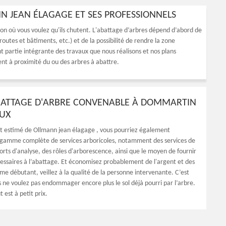
N JEAN ÉLAGAGE ET SES PROFESSIONNELS
tion où vous voulez qu'ils chutent. L'abattage d’arbres dépend d’abord de
outes et bâtiments, etc.) et de la possibilité de rendre la zone
nt partie intégrante des travaux que nous réalisons et nos plans
nt à proximité du ou des arbres à abattre.
BATTAGE D'ARBRE CONVENABLE À DOMMARTIN
AUX
nt estimé de Ollmann jean élagage , vous pourriez également
 gamme complète de services arboricoles, notamment des services de
orts d'analyse, des rôles d'arborescence, ainsi que le moyen de fournir
cessaires à l’abattage. Et économisez probablement de l'argent et des
me débutant, veillez à la qualité de la personne intervenante. C’est
s ne voulez pas endommager encore plus le sol déjà pourri par l’arbre.
 est à petit prix.