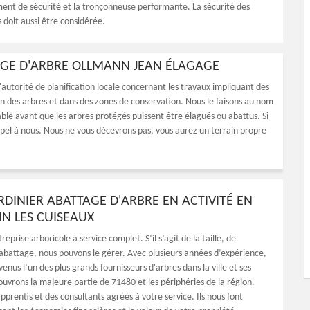
ent de sécurité et la tronçonneuse performante. La sécurité des
 doit aussi être considérée.
TAGE D'ARBRE OLLMANN JEAN ÉLAGAGE
autorité de planification locale concernant les travaux impliquant des
n des arbres et dans des zones de conservation. Nous le faisons au nom
able avant que les arbres protégés puissent être élagués ou abattus. Si
pel à nous. Nous ne vous décevrons pas, vous aurez un terrain propre
RDINIER ABATTAGE D'ARBRE EN ACTIVITÉ EN
 LES CUISEAUX
treprise arboricole à service complet. S’il s’agit de la taille, de
l’abattage, nous pouvons le gérer. Avec plusieurs années d’expérience,
us l’un des plus grands fournisseurs d'arbres dans la ville et ses
ouvrons la majeure partie de 71480 et les périphéries de la région.
prentis et des consultants agréés à votre service. Ils nous font