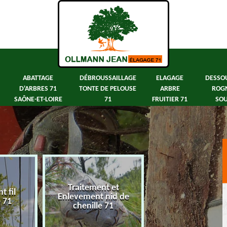
ABATTAGE
DÉBROUSSAILLAGE
ELAGAGE
DESSO
D'ARBRES 71
TONTE DE PELOUSE
ARBRE
ROG
SAÔNE-ET-LOIRE
71
FRUITIER 71
SOU
Traitement et
 fil
Abattage d'arbre
Enlevement nid de
e 71
Saône-et-Loir
chenille 71