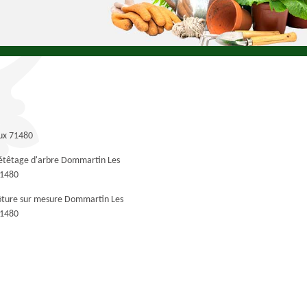
aux 71480
 étêtage d'arbre Dommartin Les
71480
lôture sur mesure Dommartin Les
71480