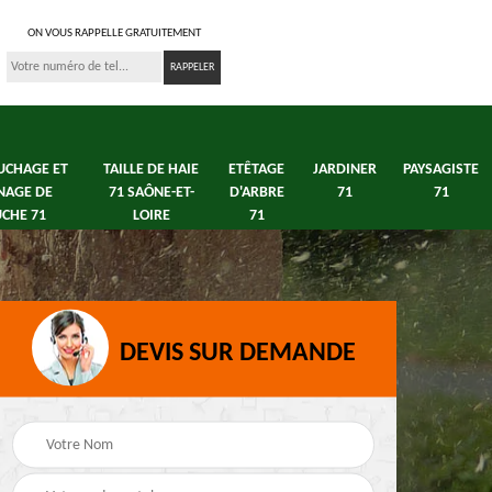
ON VOUS RAPPELLE GRATUITEMENT
UCHAGE ET
TAILLE DE HAIE
ETÊTAGE
JARDINER
PAYSAGISTE
NAGE DE
71 SAÔNE-ET-
D'ARBRE
71
71
CHE 71
LOIRE
71
DEVIS SUR DEMANDE
s 71
Débroussaillage tonte
Elagage arbre fruitier
e
de pelouse 71
71