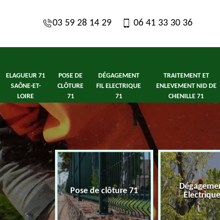
03 59 28 14 29
06 41 33 30 36
ELAGUEUR 71
POSE DE
DÉGAGEMENT
TRAITEMENT ET
SAÔNE-ET-
CLÔTURE
FIL ELECTRIQUE
ENLEVEMENT NID DE
LOIRE
71
71
CHENILLE 71
1 Saône-et-
Dégagement
Pose de clôture 71
ire
Electriqu