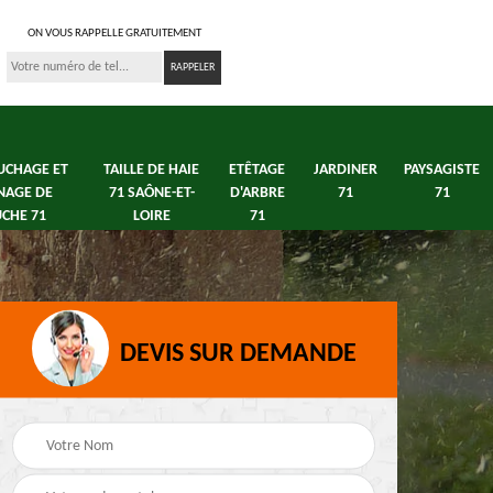
ON VOUS RAPPELLE GRATUITEMENT
UCHAGE ET
TAILLE DE HAIE
ETÊTAGE
JARDINER
PAYSAGISTE
NAGE DE
71 SAÔNE-ET-
D'ARBRE
71
71
CHE 71
LOIRE
71
DEVIS SUR DEMANDE
s 71
Débroussaillage tonte
Elagage arbre fruitier
e
de pelouse 71
71