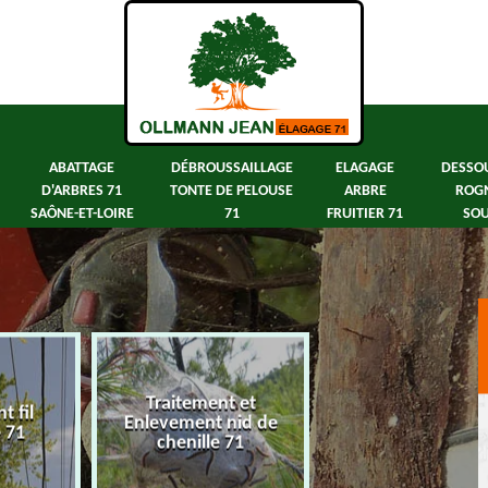
ABATTAGE
DÉBROUSSAILLAGE
ELAGAGE
DESSO
D'ARBRES 71
TONTE DE PELOUSE
ARBRE
ROG
SAÔNE-ET-LOIRE
71
FRUITIER 71
SOU
Traitement et
 fil
Abattage d'arbre
Enlevement nid de
e 71
Saône-et-Loir
chenille 71