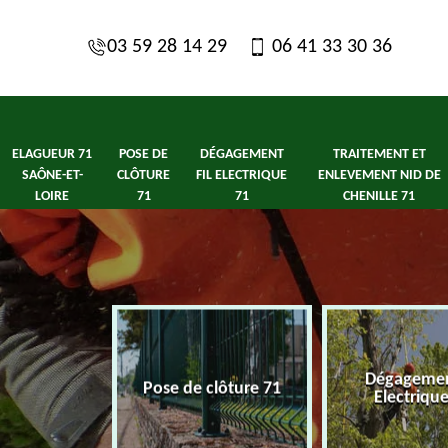
03 59 28 14 29
06 41 33 30 36
ELAGUEUR 71
POSE DE
DÉGAGEMENT
TRAITEMENT ET
SAÔNE-ET-
CLÔTURE
FIL ELECTRIQUE
ENLEVEMENT NID DE
LOIRE
71
71
CHENILLE 71
1 Saône-et-
Dégagement
Pose de clôture 71
ire
Electriqu