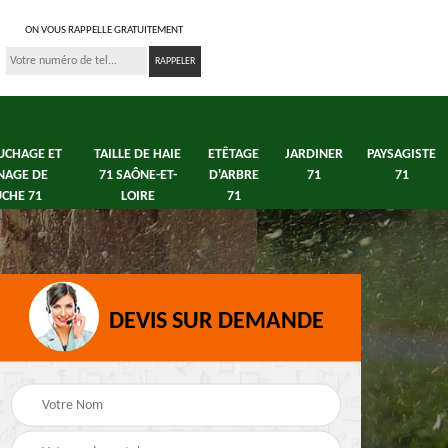
ON VOUS RAPPELLE GRATUITEMENT
UCHAGE ET
TAILLE DE HAIE
ETÊTAGE
JARDINER
PAYSAGISTE
NAGE DE
71 SAÔNE-ET-
D'ARBRE
71
71
CHE 71
LOIRE
71
DEVIS SUR DEMANDE
s 71
Débroussaillage tonte
Elagage arbre fruitier
e
de pelouse 71
71