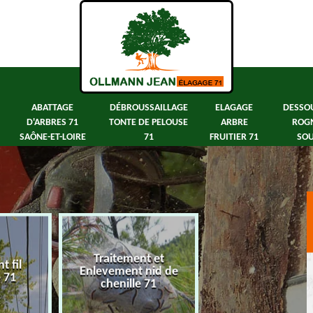
ABATTAGE
DÉBROUSSAILLAGE
ELAGAGE
DESSO
D'ARBRES 71
TONTE DE PELOUSE
ARBRE
ROG
SAÔNE-ET-LOIRE
71
FRUITIER 71
SOU
Traitement et
 fil
Abattage d'arbre
Enlevement nid de
e 71
Saône-et-Loir
chenille 71