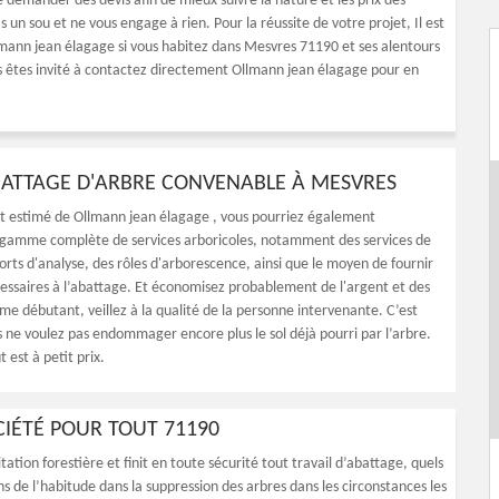
 demander des devis afin de mieux suivre la nature et les prix des
n sou et ne vous engage à rien. Pour la réussite de votre projet, Il est
mann jean élagage si vous habitez dans Mesvres 71190 et ses alentours
us êtes invité à contactez directement Ollmann jean élagage pour en
BATTAGE D'ARBRE CONVENABLE À MESVRES
nt estimé de Ollmann jean élagage , vous pourriez également
 gamme complète de services arboricoles, notamment des services de
orts d'analyse, des rôles d'arborescence, ainsi que le moyen de fournir
cessaires à l’abattage. Et économisez probablement de l'argent et des
me débutant, veillez à la qualité de la personne intervenante. C’est
s ne voulez pas endommager encore plus le sol déjà pourri par l’arbre.
 est à petit prix.
CIÉTÉ POUR TOUT 71190
tion forestière et finit en toute sécurité tout travail d’abattage, quels
s de l’habitude dans la suppression des arbres dans les circonstances les