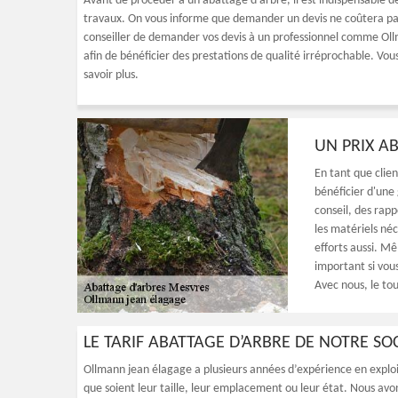
Avant de procéder à un abattage d’arbre, il est indispensable de
travaux. On vous informe que demander un devis ne coûtera pas u
conseiller de demander vos devis à un professionnel comme Oll
afin de bénéficier des prestations de qualité irréprochable. Vo
savoir plus.
UN PRIX A
En tant que clie
bénéficier d'une
conseil, des rapp
les matériels né
efforts aussi. Mê
important si vou
Avec nous, le tout
LE TARIF ABATTAGE D’ARBRE DE NOTRE SO
Ollmann jean élagage a plusieurs années d’expérience en exploita
que soient leur taille, leur emplacement ou leur état. Nous avon