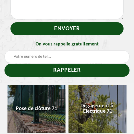
On vous rappelle gratuitement
Traite
Dégagement fil
e de clôture 71
Enleveme
Electrique 71
cheni