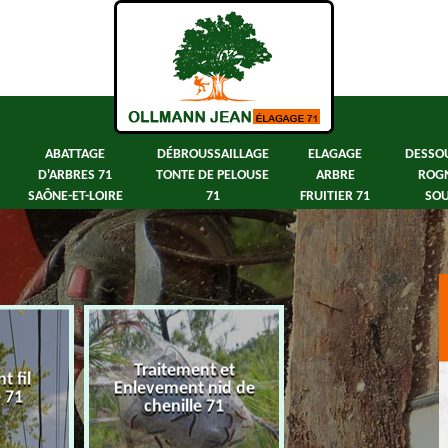
ABATTAGE
DÉBROUSSAILLAGE
ELAGAGE
DESSO
D'ARBRES 71
TONTE DE PELOUSE
ARBRE
ROG
SAÔNE-ET-LOIRE
71
FRUITIER 71
SOU
Traitement et
 fil
Abattage d'arbre
Enlevement nid de
e 71
Saône-et-Loir
chenille 71