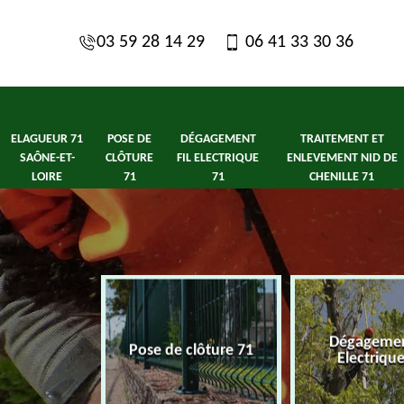
03 59 28 14 29
06 41 33 30 36
ELAGUEUR 71
POSE DE
DÉGAGEMENT
TRAITEMENT ET
SAÔNE-ET-
CLÔTURE
FIL ELECTRIQUE
ENLEVEMENT NID DE
LOIRE
71
71
CHENILLE 71
1 Saône-et-
Dégagement
Pose de clôture 71
ire
Electriqu