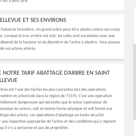
 est à petit prix.
ELLEVUE ET SES ENVIRONS
 l'industrie forestière. Un grand arbre peut être abattu contre son corps
e. Lorsque le troc arrière est scié, les cales sont encaissées avec une
épend de la hauteur et du diamètre de l'arbre à abattre. Vous pouvez
de vos arbres altérés.
 NOTRE TARIF ABATTAGE D’ARBRE EN SAINT
LLEVUE
bres est l’une des tâches les plus courantes lors des opérations
restière et arboricole dans la région de 71570. C'est une opération
ntiellement dangereuse qui nécessite que le scieur (opérateur de
nnaisse les arbres, soit en bonne forme physique et soit formé aux
ttage des arbres. Les opérations d’abattage en toute sécurité
ne inspection appropriée de l’arbre et des conditions qui y règnent
 qu’il n’y a personne et pas de propriétés.