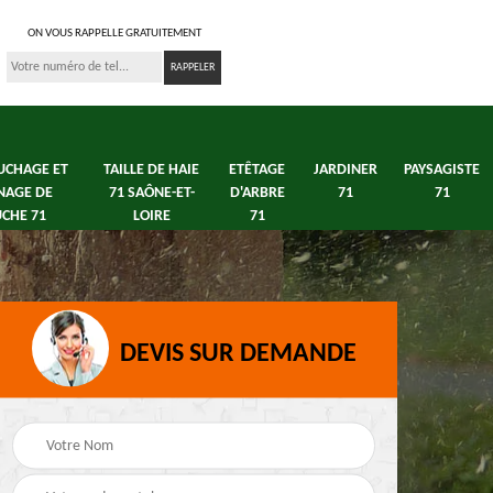
ON VOUS RAPPELLE GRATUITEMENT
UCHAGE ET
TAILLE DE HAIE
ETÊTAGE
JARDINER
PAYSAGISTE
NAGE DE
71 SAÔNE-ET-
D'ARBRE
71
71
CHE 71
LOIRE
71
DEVIS SUR DEMANDE
s 71
Débroussaillage tonte
Elagage arbre fruitier
e
de pelouse 71
71