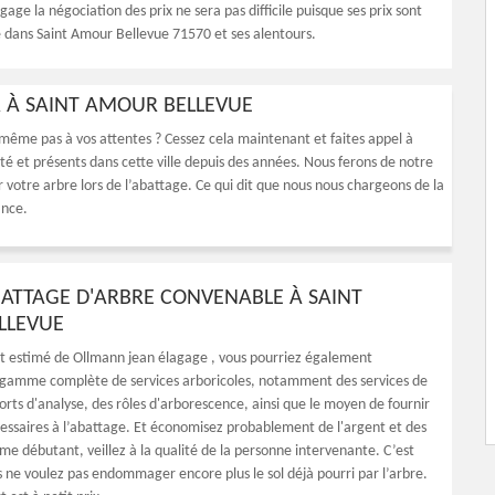
age la négociation des prix ne sera pas difficile puisque ses prix sont
e dans Saint Amour Bellevue 71570 et ses alentours.
R À SAINT AMOUR BELLEVUE
 même pas à vos attentes ? Cessez cela maintenant et faites appel à
é et présents dans cette ville depuis des années. Nous ferons de notre
 votre arbre lors de l’abattage. Ce qui dit que nous nous chargeons de la
ance.
BATTAGE D'ARBRE CONVENABLE À SAINT
LLEVUE
nt estimé de Ollmann jean élagage , vous pourriez également
 gamme complète de services arboricoles, notamment des services de
orts d'analyse, des rôles d'arborescence, ainsi que le moyen de fournir
cessaires à l’abattage. Et économisez probablement de l'argent et des
me débutant, veillez à la qualité de la personne intervenante. C’est
s ne voulez pas endommager encore plus le sol déjà pourri par l’arbre.