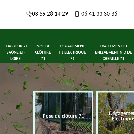
03 59 28 14 29
06 41 33 30 36
ELAGUEUR 71
POSE DE
DÉGAGEMENT
TRAITEMENT ET
SAÔNE-ET-
CLÔTURE
FIL ELECTRIQUE
ENLEVEMENT NID DE
LOIRE
71
71
CHENILLE 71
1 Saône-et-
Dégagement
Pose de clôture 71
ire
Electriqu