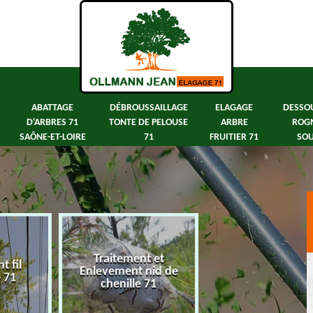
ABATTAGE
DÉBROUSSAILLAGE
ELAGAGE
DESSO
D'ARBRES 71
TONTE DE PELOUSE
ARBRE
ROG
SAÔNE-ET-LOIRE
71
FRUITIER 71
SOU
Traitement et
 fil
Abattage d'arbre
Enlevement nid de
e 71
Saône-et-Loir
chenille 71