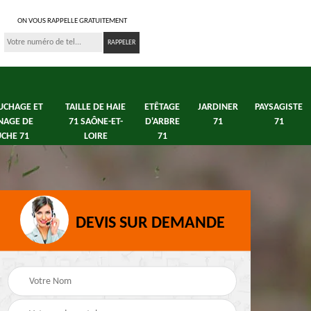
ON VOUS RAPPELLE GRATUITEMENT
UCHAGE ET
TAILLE DE HAIE
ETÊTAGE
JARDINER
PAYSAGISTE
NAGE DE
71 SAÔNE-ET-
D'ARBRE
71
71
CHE 71
LOIRE
71
DEVIS SUR DEMANDE
s 71
Débroussaillage tonte
Elagage arbre fruitier
e
de pelouse 71
71