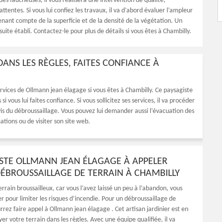
es faucheuses, il vous réalisera une intervention de qualité,
ttentes. Si vous lui confiez les travaux, il va d’abord évaluer l’ampleur
enant compte de la superficie et de la densité de la végétation. Un
 suite établi. Contactez-le pour plus de détails si vous êtes à Chambilly.
ANS LES RÈGLES, FAITES CONFIANCE À
services de Ollmann jean élagage si vous êtes à Chambilly. Ce paysagiste
 vous lui faites confiance. Si vous sollicitez ses services, il va procéder
devis du débroussaillage. Vous pouvez lui demander aussi l’évacuation des
tions ou de visiter son site web.
ISTE OLLMANN JEAN ÉLAGAGE À APPELER
ÉBROUSSAILLAGE DE TERRAIN À CHAMBILLY
errain broussailleux, car vous l’avez laissé un peu à l’abandon, vous
r pour limiter les risques d’incendie. Pour un débroussaillage de
rrez faire appel à Ollmann jean élagage . Cet artisan jardinier est en
r votre terrain dans les règles. Avec une équipe qualifiée, il va