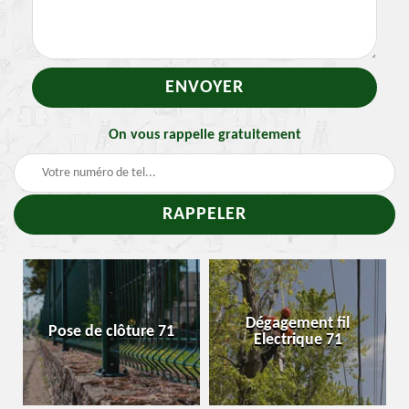
On vous rappelle gratuitement
Traite
Dégagement fil
e de clôture 71
Enleveme
Electrique 71
cheni