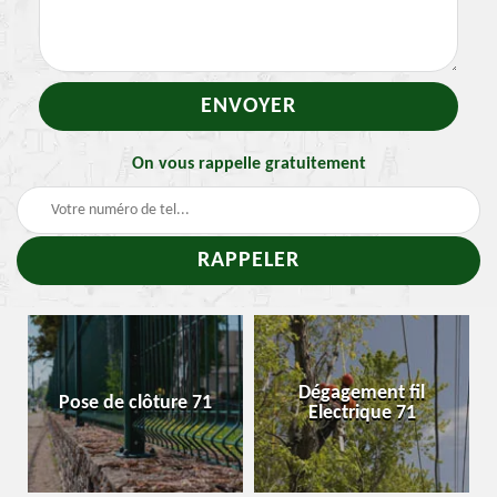
On vous rappelle gratuitement
Traite
Dégagement fil
e de clôture 71
Enleveme
Electrique 71
cheni