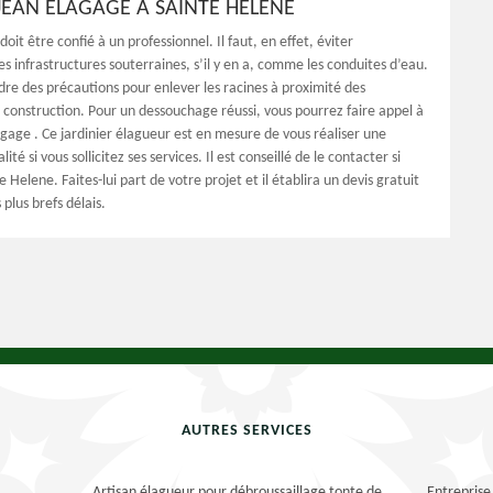
EAN ÉLAGAGE À SAINTE HELENE
it être confié à un professionnel. Il faut, en effet, éviter
 infrastructures souterraines, s’il y en a, comme les conduites d’eau.
ndre des précautions pour enlever les racines à proximité des
 construction. Pour un dessouchage réussi, vous pourrez faire appel à
gage . Ce jardinier élagueur est en mesure de vous réaliser une
ité si vous sollicitez ses services. Il est conseillé de le contacter si
e Helene. Faites-lui part de votre projet et il établira un devis gratuit
 plus brefs délais.
AUTRES SERVICES
Artisan élagueur pour débroussaillage tonte de
Entreprise