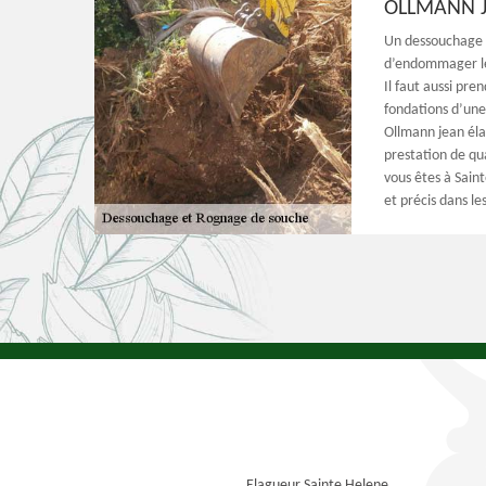
OLLMANN J
Un dessouchage do
d’endommager les
Il faut aussi pre
fondations d’une
Ollmann jean éla
prestation de qual
vous êtes à Saint
et précis dans les
Elagueur Sainte Helene