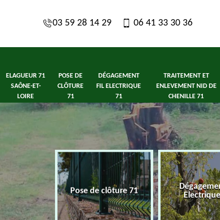
03 59 28 14 29
06 41 33 30 36
ELAGUEUR 71
POSE DE
DÉGAGEMENT
TRAITEMENT ET
SAÔNE-ET-
CLÔTURE
FIL ELECTRIQUE
ENLEVEMENT NID DE
LOIRE
71
71
CHENILLE 71
1 Saône-et-
Dégagement
Pose de clôture 71
ire
Electriqu