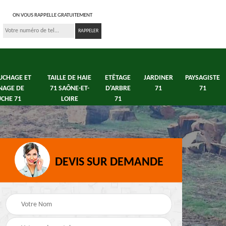
ON VOUS RAPPELLE GRATUITEMENT
UCHAGE ET
TAILLE DE HAIE
ETÊTAGE
JARDINER
PAYSAGISTE
NAGE DE
71 SAÔNE-ET-
D'ARBRE
71
71
CHE 71
LOIRE
71
DEVIS SUR DEMANDE
s 71
Débroussaillage tonte
Elagage arbre fruitier
e
de pelouse 71
71