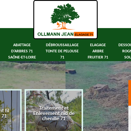
ABATTAGE
DÉBROUSSAILLAGE
ELAGAGE
DESSO
D'ARBRES 71
TONTE DE PELOUSE
ARBRE
ROG
SAÔNE-ET-LOIRE
71
FRUITIER 71
SOU
Traitement et
 fil
Abattage d'arbre
Enlevement nid de
e 71
Saône-et-Loir
chenille 71