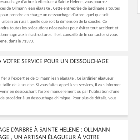
dessouchage d’arbre à effectuer à Sainte Helene, vous pourrez
rvices de Ollmann jean élagage . Cette entreprise de jardinage a toutes
ns pour prendre en charge un dessouchage d’arbre, quel que soit
urbain ou rural, quelle que soit la dimension de la souche. Ce
endra toutes les précautions nécessaires pour éviter tout accident et
dommage aux infrastructures. Il est conseillé de le contacter si vous
lene, dans le 71390.
 À VOTRE SERVICE POUR UN DESSOUCHAGE
ier à l’expertise de Ollmann jean élagage . Ce jardinier élagueur
taille de la souche. Si vous faites appel à ses services, il va s’informer
ervenir en dessouchant l’arbre manuellement ou par l’utilisation d’une
le de procéder à un dessouchage chimique. Pour plus de détails, vous
GE D’ARBRE À SAINTE HELENE : OLLMANN
AGE , UN ARTISAN ÉLAGUEUR À VOTRE