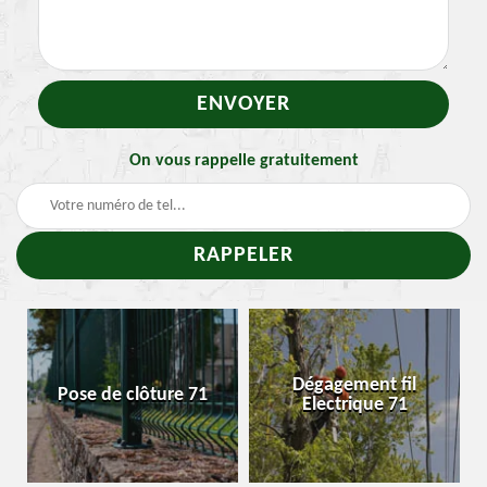
On vous rappelle gratuitement
Tr
Dégagement fil
Pose de clôture 71
Enlev
Electrique 71
c