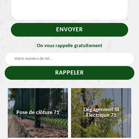
On vous rappelle gratuitement
Tr
Dégagement fil
Pose de clôture 71
Enlev
Electrique 71
c