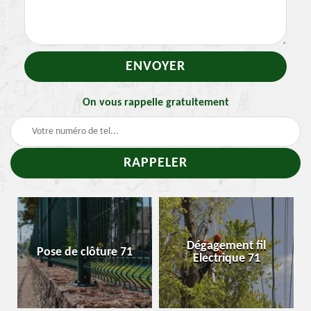
On vous rappelle gratuitement
Tra
Dégagement fil
ose de clôture 71
Enleve
Electrique 71
ch