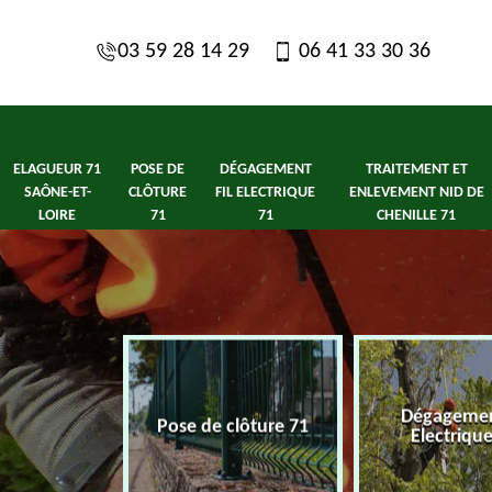
03 59 28 14 29
06 41 33 30 36
ELAGUEUR 71
POSE DE
DÉGAGEMENT
TRAITEMENT ET
SAÔNE-ET-
CLÔTURE
FIL ELECTRIQUE
ENLEVEMENT NID DE
LOIRE
71
71
CHENILLE 71
1 Saône-et-
Dégagement
Pose de clôture 71
ire
Electriqu