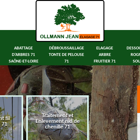
ABATTAGE
DÉBROUSSAILLAGE
ELAGAGE
DESSO
D'ARBRES 71
TONTE DE PELOUSE
ARBRE
ROG
SAÔNE-ET-LOIRE
71
FRUITIER 71
SOU
Traitement et
 fil
Abattage d'arbre
Enlevement nid de
e 71
Saône-et-Loir
chenille 71