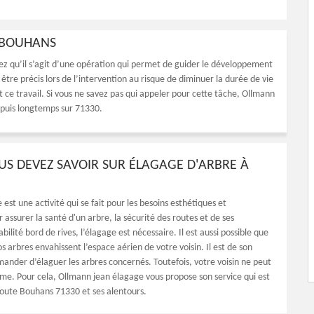
À BOUHANS
ez qu’il s’agit d’une opération qui permet de guider le développement
t être précis lors de l’intervention au risque de diminuer la durée de vie
t ce travail. Si vous ne savez pas qui appeler pour cette tâche, Ollmann
epuis longtemps sur 71330.
US DEVEZ SAVOIR SUR ÉLAGAGE D'ARBRE À
 est une activité qui se fait pour les besoins esthétiques et
r assurer la santé d'un arbre, la sécurité des routes et de ses
tabilité bord de rives, l’élagage est nécessaire. Il est aussi possible que
s arbres envahissent l’espace aérien de votre voisin. Il est de son
mander d’élaguer les arbres concernés. Toutefois, votre voisin ne peut
même. Pour cela, Ollmann jean élagage vous propose son service qui est
toute Bouhans 71330 et ses alentours.