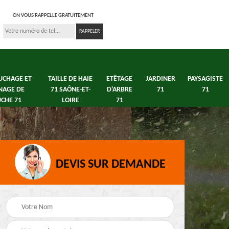
ON VOUS RAPPELLE GRATUITEMENT
UCHAGE ET
TAILLE DE HAIE
ETÊTAGE
JARDINER
PAYSAGISTE
NAGE DE
71 SAÔNE-ET-
D'ARBRE
71
71
CHE 71
LOIRE
71
DEVIS SUR DEMANDE
s 71
Débroussaillage tonte
Elagage arbre fruitier
e
de pelouse 71
71