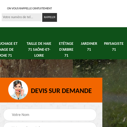
ON VOUS RAPPELLE GRATUITEMENT
UCHAGE ET
TAILLE DE HAIE
ETÊTAGE
JARDINER
PAYSAGISTE
NAGE DE
71 SAÔNE-ET-
D'ARBRE
71
71
CHE 71
LOIRE
71
DEVIS SUR DEMANDE
s 71
Débroussaillage tonte
Elagage arbre fruitier
e
de pelouse 71
71