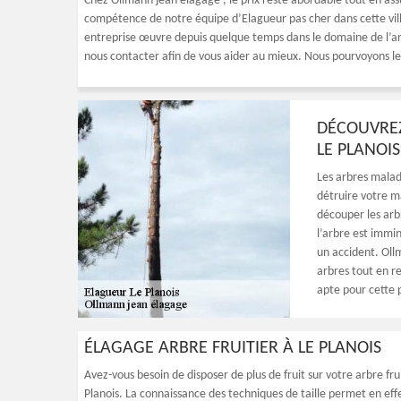
Chez Ollmann jean élagage , le prix reste abordable tout en assu
compétence de notre équipe d’Elagueur pas cher dans cette vil
entreprise œuvre depuis quelque temps dans le domaine de l’arb
nous contacter afin de vous aider au mieux. Nous pourvoyons le 
DÉCOUVREZ
LE PLANOIS
Les arbres mala
détruire votre m
découper les arb
l’arbre est immi
un accident. Ollm
arbres tout en r
apte pour cette 
ÉLAGAGE ARBRE FRUITIER À LE PLANOIS
Avez-vous besoin de disposer de plus de fruit sur votre arbre fru
Planois. La connaissance des techniques de taille permet en effet