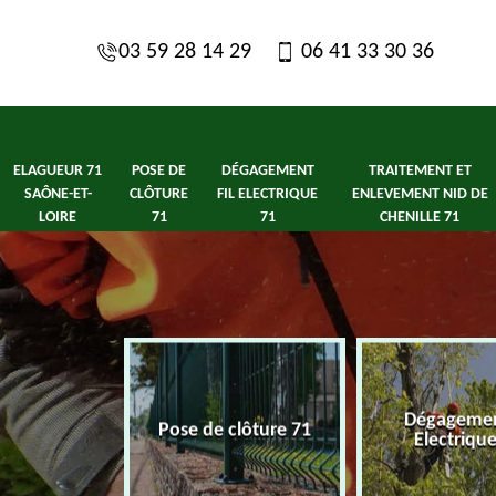
03 59 28 14 29
06 41 33 30 36
ELAGUEUR 71
POSE DE
DÉGAGEMENT
TRAITEMENT ET
SAÔNE-ET-
CLÔTURE
FIL ELECTRIQUE
ENLEVEMENT NID DE
LOIRE
71
71
CHENILLE 71
1 Saône-et-
Dégagement
Pose de clôture 71
ire
Electriqu