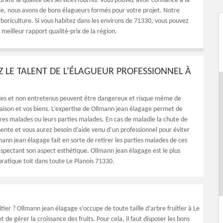
rant la qualité des services fournis. Vous pouvez avoir confiance à la
le, nous avons de bons élagueurs formés pour votre projet. Notre
oriculture. Si vous habitez dans les environs de 71330, vous pouvez
meilleur rapport qualité-prix de la région.
 LE TALENT DE L’ÉLAGUEUR PROFESSIONNEL À
des et non entretenus peuvent être dangereux et risque même de
aison et vos biens. L’expertise de Ollmann jean élagage permet de
res malades ou leurs parties malades. En cas de maladie la chute de
nente et vous aurez besoin d’aide venu d’un professionnel pour éviter
ann jean élagage fait en sorte de retirer les parties malades de ces
espectant son aspect esthétique. Ollmann jean élagage est le plus
pratique toit dans toute Le Planois 71330.
itier ? Ollmann jean élagage s’occupe de toute taille d’arbre fruitier à Le
 de gérer la croissance des fruits. Pour cela, il faut disposer les bons