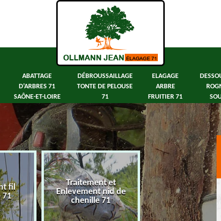
ABATTAGE
DÉBROUSSAILLAGE
ELAGAGE
DESSO
D'ARBRES 71
TONTE DE PELOUSE
ARBRE
ROG
SAÔNE-ET-LOIRE
71
FRUITIER 71
SOU
Traitement et
 fil
Abattage d'arbre
Enlevement nid de
e 71
Saône-et-Loir
chenille 71