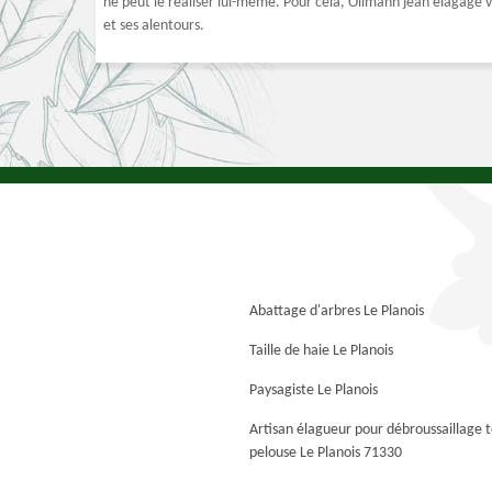
ne peut le réaliser lui-même. Pour cela, Ollmann jean élagage v
et ses alentours.
Abattage d'arbres Le Planois
Taille de haie Le Planois
Paysagiste Le Planois
Artisan élagueur pour débroussaillage 
pelouse Le Planois 71330