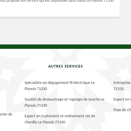
ous propose son service qui est disponible dans toute Le Planois 71330
AUTRES SERVICES
Spécialiste en dégagement fil électrique Le
Entreprise
Planois 71330
71330
Société de dessouchage et rognage de souche Le
Expert en 
Planois 71330
Pose de cl
tonte de
Expert en traitement et enlèvement nid de
chenille Le Planois 71330