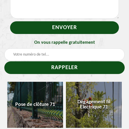
On vous rappelle gratuitement
T
Dégagement fil
Pose de clôture 71
Enle
Electrique 71