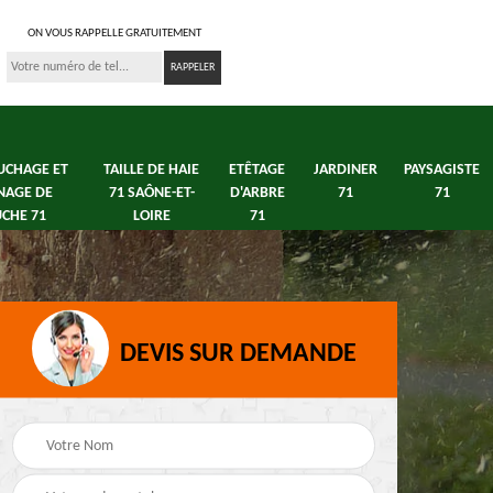
ON VOUS RAPPELLE GRATUITEMENT
UCHAGE ET
TAILLE DE HAIE
ETÊTAGE
JARDINER
PAYSAGISTE
NAGE DE
71 SAÔNE-ET-
D'ARBRE
71
71
CHE 71
LOIRE
71
DEVIS SUR DEMANDE
s 71
Débroussaillage tonte
Elagage arbre fruitier
e
de pelouse 71
71