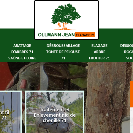
ABATTAGE
DÉBROUSSAILLAGE
ELAGAGE
DESSO
D'ARBRES 71
TONTE DE PELOUSE
ARBRE
ROG
SAÔNE-ET-LOIRE
71
FRUITIER 71
SOU
Traitement et
 fil
Abattage d'arbre
Enlevement nid de
e 71
Saône-et-Loir
chenille 71