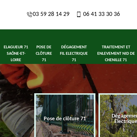
03 59 28 14 29
06 41 33 30 36
ELAGUEUR 71
POSE DE
DÉGAGEMENT
TRAITEMENT ET
SAÔNE-ET-
CLÔTURE
FIL ELECTRIQUE
ENLEVEMENT NID DE
LOIRE
71
71
CHENILLE 71
1 Saône-et-
Dégagement
Pose de clôture 71
ire
Electriqu