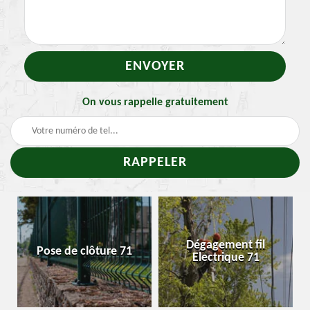
On vous rappelle gratuitement
Traitemen
Dégagement fil
e clôture 71
Enlevement 
Electrique 71
chenille