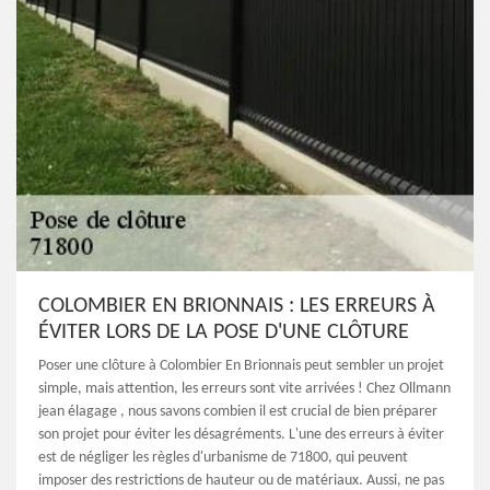
COLOMBIER EN BRIONNAIS : LES ERREURS À
ÉVITER LORS DE LA POSE D'UNE CLÔTURE
Poser une clôture à Colombier En Brionnais peut sembler un projet
simple, mais attention, les erreurs sont vite arrivées ! Chez Ollmann
jean élagage , nous savons combien il est crucial de bien préparer
son projet pour éviter les désagréments. L'une des erreurs à éviter
est de négliger les règles d'urbanisme de 71800, qui peuvent
imposer des restrictions de hauteur ou de matériaux. Aussi, ne pas