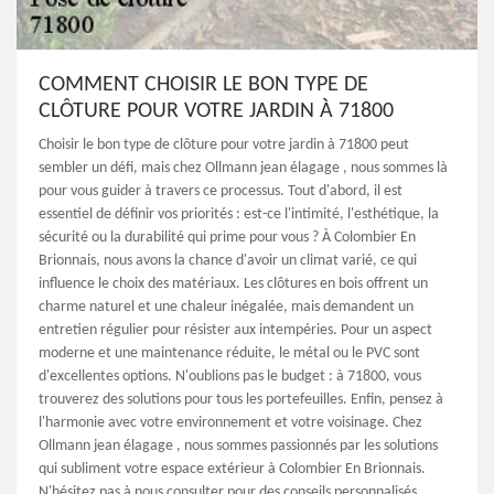
COMMENT CHOISIR LE BON TYPE DE
CLÔTURE POUR VOTRE JARDIN À 71800
Choisir le bon type de clôture pour votre jardin à 71800 peut
sembler un défi, mais chez Ollmann jean élagage , nous sommes là
pour vous guider à travers ce processus. Tout d'abord, il est
essentiel de définir vos priorités : est-ce l'intimité, l'esthétique, la
sécurité ou la durabilité qui prime pour vous ? À Colombier En
Brionnais, nous avons la chance d'avoir un climat varié, ce qui
influence le choix des matériaux. Les clôtures en bois offrent un
charme naturel et une chaleur inégalée, mais demandent un
entretien régulier pour résister aux intempéries. Pour un aspect
moderne et une maintenance réduite, le métal ou le PVC sont
d'excellentes options. N'oublions pas le budget : à 71800, vous
trouverez des solutions pour tous les portefeuilles. Enfin, pensez à
l'harmonie avec votre environnement et votre voisinage. Chez
Ollmann jean élagage , nous sommes passionnés par les solutions
qui subliment votre espace extérieur à Colombier En Brionnais.
N'hésitez pas à nous consulter pour des conseils personnalisés.