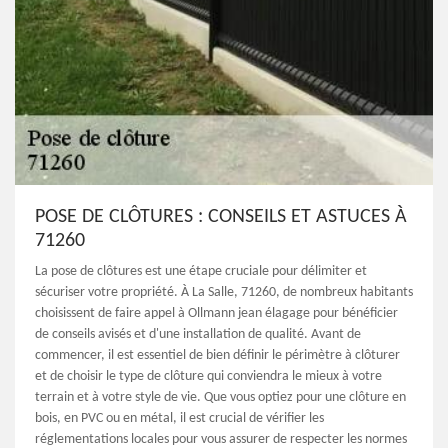
POSE DE CLÔTURES : CONSEILS ET ASTUCES À
71260
La pose de clôtures est une étape cruciale pour délimiter et
sécuriser votre propriété. À La Salle, 71260, de nombreux habitants
choisissent de faire appel à Ollmann jean élagage pour bénéficier
de conseils avisés et d'une installation de qualité. Avant de
commencer, il est essentiel de bien définir le périmètre à clôturer
et de choisir le type de clôture qui conviendra le mieux à votre
terrain et à votre style de vie. Que vous optiez pour une clôture en
bois, en PVC ou en métal, il est crucial de vérifier les
réglementations locales pour vous assurer de respecter les normes