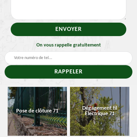
On vous rappelle gratuitement
Traitement 
Dégagement fil
clôture 71
Enlevement n
Electrique 71
chenille 7