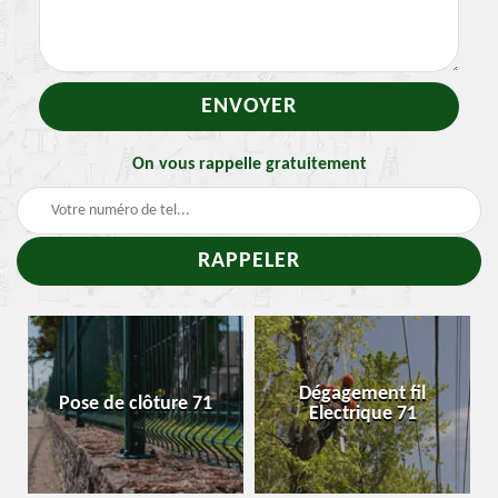
On vous rappelle gratuitement
Traitement et
Dégagement fil
ure 71
Enlevement nid d
Electrique 71
chenille 71