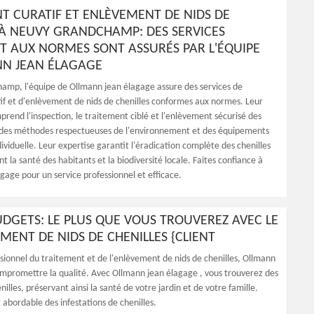
T CURATIF ET ENLÈVEMENT DE NIDS DE
 À NEUVY GRANDCHAMP: DES SERVICES
 AUX NORMES SONT ASSURÉS PAR L'ÉQUIPE
N JEAN ÉLAGAGE
mp, l'équipe de Ollmann jean élagage assure des services de
if et d'enlèvement de nids de chenilles conformes aux normes. Leur
prend l'inspection, le traitement ciblé et l'enlèvement sécurisé des
ent des méthodes respectueuses de l'environnement et des équipements
ividuelle. Leur expertise garantit l'éradication complète des chenilles
t la santé des habitants et la biodiversité locale. Faites confiance à
gage pour un service professionnel et efficace.
BUDGETS: LE PLUS QUE VOUS TROUVEREZ AVEC LE
MENT DE NIDS DE CHENILLES {CLIENT
essionnel du traitement et de l'enlèvement de nids de chenilles, Ollmann
compromettre la qualité. Avec Ollmann jean élagage , vous trouverez des
lles, préservant ainsi la santé de votre jardin et de votre famille.
 abordable des infestations de chenilles.