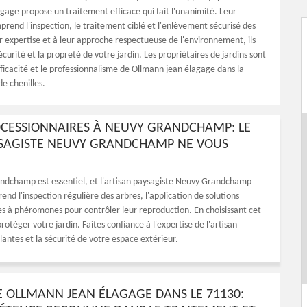
gage propose un traitement efficace qui fait l'unanimité. Leur
prend l'inspection, le traitement ciblé et l'enlèvement sécurisé des
ur expertise et à leur approche respectueuse de l'environnement, ils
écurité et la propreté de votre jardin. Les propriétaires de jardins sont
fficacité et le professionnalisme de Ollmann jean élagage dans la
de chenilles.
ROCESSIONNAIRES À NEUVY GRANDCHAMP: LE
YSAGISTE NEUVY GRANDCHAMP NE VOUS
randchamp est essentiel, et l'artisan paysagiste Neuvy Grandchamp
d l'inspection régulière des arbres, l'application de solutions
èges à phéromones pour contrôler leur reproduction. En choisissant cet
rotéger votre jardin. Faites confiance à l'expertise de l'artisan
ntes et la sécurité de votre espace extérieur.
E OLLMANN JEAN ÉLAGAGE DANS LE 71130: