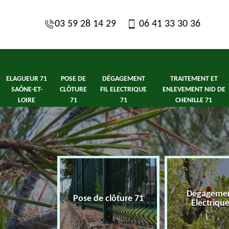
03 59 28 14 29
06 41 33 30 36
ELAGUEUR 71
POSE DE
DÉGAGEMENT
TRAITEMENT ET
SAÔNE-ET-
CLÔTURE
FIL ELECTRIQUE
ENLEVEMENT NID DE
LOIRE
71
71
CHENILLE 71
1 Saône-et-
Dégagement
Pose de clôture 71
ire
Electriqu