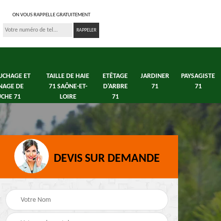
ON VOUS RAPPELLE GRATUITEMENT
UCHAGE ET
TAILLE DE HAIE
ETÊTAGE
JARDINER
PAYSAGISTE
NAGE DE
71 SAÔNE-ET-
D'ARBRE
71
71
CHE 71
LOIRE
71
DEVIS SUR DEMANDE
s 71
Débroussaillage tonte
Elagage arbre fruitier
e
de pelouse 71
71