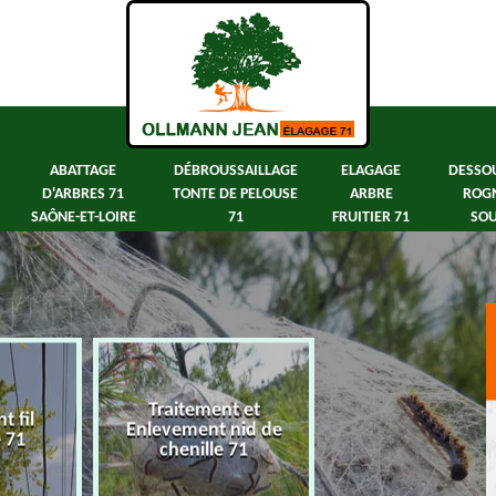
ABATTAGE
DÉBROUSSAILLAGE
ELAGAGE
DESSO
D'ARBRES 71
TONTE DE PELOUSE
ARBRE
ROG
SAÔNE-ET-LOIRE
71
FRUITIER 71
SOU
Traitement et
 fil
Abattage d'arbre
Enlevement nid de
e 71
Saône-et-Loir
chenille 71