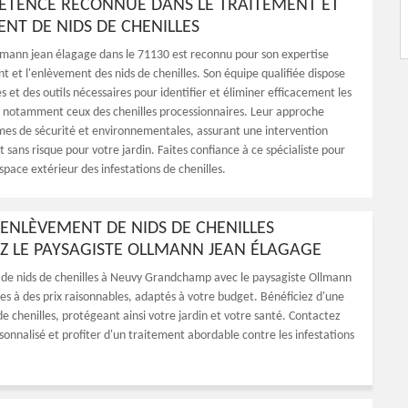
TENCE RECONNUE DANS LE TRAITEMENT ET
ENT DE NIDS DE CHENILLES
lmann jean élagage dans le 71130 est reconnu pour son expertise
t et l'enlèvement des nids de chenilles. Son équipe qualifiée dispose
 et des outils nécessaires pour identifier et éliminer efficacement les
s, notamment ceux des chenilles processionnaires. Leur approche
mes de sécurité et environnementales, assurant une intervention
t sans risque pour votre jardin. Faites confiance à ce spécialiste pour
pace extérieur des infestations de chenilles.
'ENLÈVEMENT DE NIDS DE CHENILLES
 LE PAYSAGISTE OLLMANN JEAN ÉLAGAGE
 de nids de chenilles à Neuvy Grandchamp avec le paysagiste Ollmann
aces à des prix raisonnables, adaptés à votre budget. Bénéficiez d'une
de chenilles, protégeant ainsi votre jardin et votre santé. Contactez
onnalisé et profiter d'un traitement abordable contre les infestations