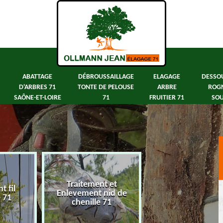
ABATTAGE
DÉBROUSSAILLAGE
ELAGAGE
DESSO
D'ARBRES 71
TONTE DE PELOUSE
ARBRE
ROG
SAÔNE-ET-LOIRE
71
FRUITIER 71
SOU
Traitement et
 fil
Abattage d'arbre
Enlevement nid de
e 71
Saône-et-Loir
chenille 71