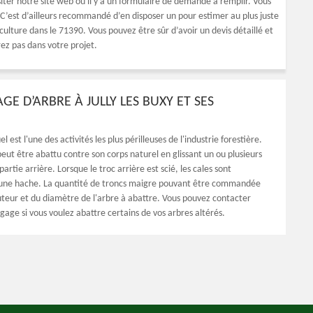
siter notre site web où il y a un formulaire de demande à remplir. Vous
C’est d’ailleurs recommandé d’en disposer un pour estimer au plus juste
culture dans le 71390. Vous pouvez être sûr d’avoir un devis détaillé et
ez pas dans votre projet.
AGE D’ARBRE À JULLY LES BUXY ET SES
 est l'une des activités les plus périlleuses de l'industrie forestière.
eut être abattu contre son corps naturel en glissant un ou plusieurs
partie arrière. Lorsque le troc arrière est scié, les cales sont
 une hache. La quantité de troncs maigre pouvant être commandée
teur et du diamètre de l'arbre à abattre. Vous pouvez contacter
age si vous voulez abattre certains de vos arbres altérés.