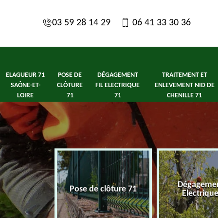
03 59 28 14 29
06 41 33 30 36
ELAGUEUR 71
POSE DE
DÉGAGEMENT
TRAITEMENT ET
SAÔNE-ET-
CLÔTURE
FIL ELECTRIQUE
ENLEVEMENT NID DE
LOIRE
71
71
CHENILLE 71
1 Saône-et-
Dégagement
Pose de clôture 71
ire
Electriqu