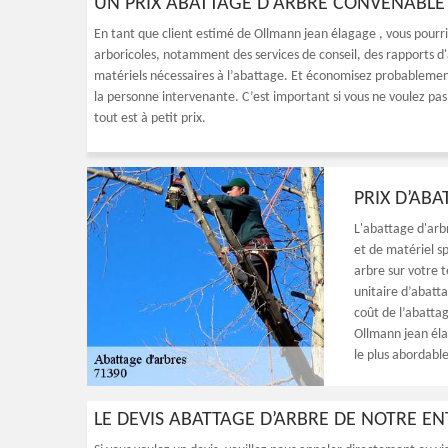
UN PRIX ABATTAGE D'ARBRE CONVENABLE À
En tant que client estimé de Ollmann jean élagage , vous pour
arboricoles, notamment des services de conseil, des rapports d'
matériels nécessaires à l’abattage. Et économisez probablement 
la personne intervenante. C’est important si vous ne voulez pas
tout est à petit prix.
PRIX D’ABA
L'abattage d'arb
et de matériel sp
arbre sur votre t
unitaire d’abatt
coût de l’abatta
Ollmann jean élag
le plus abordable
LE DEVIS ABATTAGE D’ARBRE DE NOTRE EN