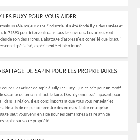
Y LES BUXY POUR VOUS AIDER
mais un rôle majeur dans l’industrie. Il a été fondé il y a des années et
s le 71390 pour intervenir dans tous les environs. Les arbres sont
s de soin des arbres. L'abattage d’arbres n'est conseillé que lorsqu'il
personnel spécialisé, expérimenté et bien formé.
’ABATTAGE DE SAPIN POUR LES PROPRIÉTAIRES
ir couper les arbres de sapin à Jully Les Buxy. Que ce soit pour un motif
e sécurité de terrain, il faut le faire. Des règlements s’imposent pour
il dans la région. Il est donc important que vous vous renseigniez
mairie afin de ne pas commettre des erreurs. Notre entreprise
gage peut vous venir en aide pour les démarches à faire afin de
es sapins sur votre propriété.