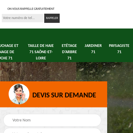
ON VOUS RAPPELLE GRATUITEMENT
UCHAGE ET
TAILLE DE HAIE
ETÊTAGE
JARDINER
PAYSAGISTE
NAGE DE
71 SAÔNE-ET-
D'ARBRE
71
71
CHE 71
LOIRE
71
DEVIS SUR DEMANDE
s 71
Débroussaillage tonte
Elagage arbre fruitier
e
de pelouse 71
71