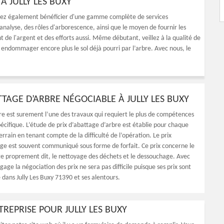
 JULLY LES BUXY
riez également bénéficier d'une gamme complète de services
analyse, des rôles d'arborescence, ainsi que le moyen de fournir les
de l'argent et des efforts aussi. Même débutant, veillez à la qualité de
 endommager encore plus le sol déjà pourri par l’arbre. Avec nous, le
TTAGE D’ARBRE NÉGOCIABLE À JULLY LES BUXY
re est surement l’une des travaux qui requiert le plus de compétences
écifique. L’étude de prix d’abattage d’arbre est établie pour chaque
errain en tenant compte de la difficulté de l’opération. Le prix
age est souvent communiqué sous forme de forfait. Ce prix concerne le
ge proprement dit, le nettoyage des déchets et le dessouchage. Avec
age la négociation des prix ne sera pas difficile puisque ses prix sont
 dans Jully Les Buxy 71390 et ses alentours.
TREPRISE POUR JULLY LES BUXY