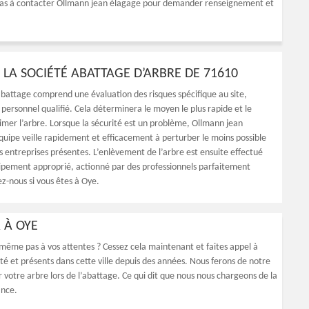
z pas à contacter Ollmann jean élagage pour demander renseignement et
 LA SOCIÉTÉ ABATTAGE D’ARBRE DE 71610
abattage comprend une évaluation des risques spécifique au site,
personnel qualifié. Cela déterminera le moyen le plus rapide et le
rimer l’arbre. Lorsque la sécurité est un problème, Ollmann jean
quipe veille rapidement et efficacement à perturber le moins possible
es entreprises présentes. L’enlèvement de l’arbre est ensuite effectué
uipement approprié, actionné par des professionnels parfaitement
z-nous si vous êtes à Oye.
 À OYE
 même pas à vos attentes ? Cessez cela maintenant et faites appel à
é et présents dans cette ville depuis des années. Nous ferons de notre
 votre arbre lors de l’abattage. Ce qui dit que nous nous chargeons de la
ance.