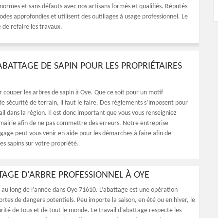
 normes et sans défauts avec nos artisans formés et qualifiés. Réputés
es approfondies et utilisent des outillages à usage professionnel. Le
 de refaire les travaux.
’ABATTAGE DE SAPIN POUR LES PROPRIÉTAIRES
ir couper les arbres de sapin à Oye. Que ce soit pour un motif
e sécurité de terrain, il faut le faire. Des règlements s’imposent pour
il dans la région. Il est donc important que vous vous renseigniez
mairie afin de ne pas commettre des erreurs. Notre entreprise
gage peut vous venir en aide pour les démarches à faire afin de
es sapins sur votre propriété.
TTAGE D'ARBRE PROFESSIONNEL À OYE
t au long de l’année dans Oye 71610. L’abattage est une opération
sortes de dangers potentiels. Peu importe la saison, en été ou en hiver, le
curité de tous et de tout le monde. Le travail d’abattage respecte les