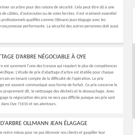
pprimer un arbre pour des raisons de sécurité. Cela peut être dû à une
 de câbles, d’autoroutes ou de voies ferrées. Il est vraiment essentiel
is professionnels qualifiés comme Ollmann jean élagage avec les
 tronçonneuse performante. La sécurité des autres personnes doit aussi
ATTAGE D’ARBRE NÉGOCIABLE À OYE
re est surement l’une des travaux qui requiert le plus de compétences
écifique. L’étude de prix d’abattage d’arbre est établie pour chaque
errain en tenant compte de la difficulté de l’opération. Le prix
age est souvent communiqué sous forme de forfait. Ce prix concerne le
ge proprement dit, le nettoyage des déchets et le dessouchage. Avec
age la négociation des prix ne sera pas difficile puisque ses prix sont
e dans Oye 71610 et ses alentours.
E D'ARBRE OLLMANN JEAN ÉLAGAGE
de notre mieux pour ne pas décevoir nos clients et gaspiller leur