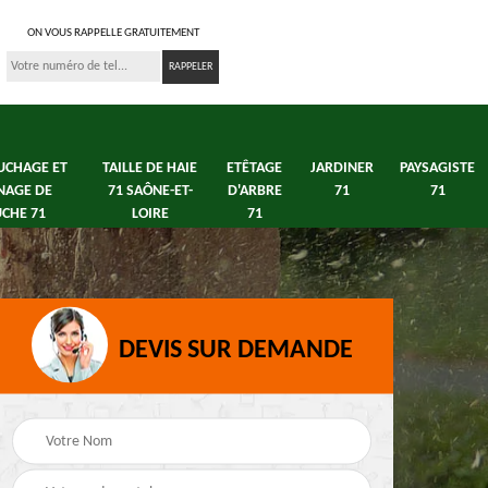
ON VOUS RAPPELLE GRATUITEMENT
UCHAGE ET
TAILLE DE HAIE
ETÊTAGE
JARDINER
PAYSAGISTE
NAGE DE
71 SAÔNE-ET-
D'ARBRE
71
71
CHE 71
LOIRE
71
DEVIS SUR DEMANDE
s 71
Débroussaillage tonte
Elagage arbre fruitier
e
de pelouse 71
71