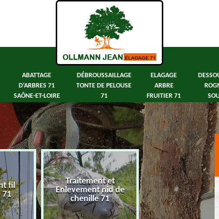
ABATTAGE
DÉBROUSSAILLAGE
ELAGAGE
DESSO
D'ARBRES 71
TONTE DE PELOUSE
ARBRE
ROG
SAÔNE-ET-LOIRE
71
FRUITIER 71
SOU
Traitement et
 fil
Abattage d'arbre
Enlevement nid de
e 71
Saône-et-Loir
chenille 71