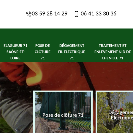
03 59 28 14 29
06 41 33 30 36
ELAGUEUR 71
POSE DE
DÉGAGEMENT
TRAITEMENT ET
SAÔNE-ET-
CLÔTURE
FIL ELECTRIQUE
ENLEVEMENT NID DE
LOIRE
71
71
CHENILLE 71
1 Saône-et-
Dégagement
Pose de clôture 71
ire
Electriqu