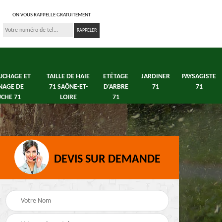
ON VOUS RAPPELLE GRATUITEMENT
UCHAGE ET
TAILLE DE HAIE
ETÊTAGE
JARDINER
PAYSAGISTE
NAGE DE
71 SAÔNE-ET-
D'ARBRE
71
71
CHE 71
LOIRE
71
DEVIS SUR DEMANDE
s 71
Débroussaillage tonte
Elagage arbre fruitier
e
de pelouse 71
71