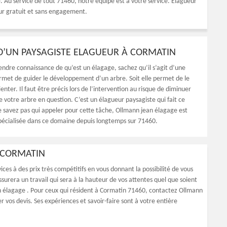
e. Au service de tout 71460, notre équipe est à votre service. Élagueur
eur gratuit et sans engagement.
 D’UN PAYSAGISTE ELAGUEUR À CORMATIN
endre connaissance de qu’est un élagage, sachez qu’il s’agit d’une
rmet de guider le développement d’un arbre. Soit elle permet de le
ienter. Il faut être précis lors de l’intervention au risque de diminuer
e votre arbre en question. C’est un élagueur paysagiste qui fait ce
ne savez pas qui appeler pour cette tâche, Ollmann jean élagage est
pécialisée dans ce domaine depuis longtemps sur 71460.
 CORMATIN
es à des prix très compétitifs en vous donnant la possibilité de vous
ssurera un travail qui sera à la hauteur de vos attentes quel que soient
an élagage . Pour ceux qui résident à Cormatin 71460, contactez Ollmann
 vos devis. Ses expériences et savoir-faire sont à votre entière