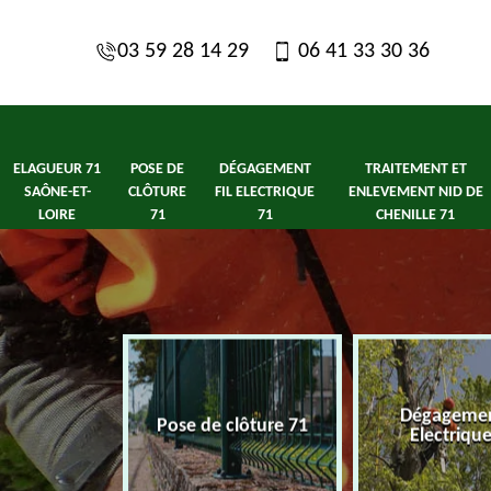
03 59 28 14 29
06 41 33 30 36
ELAGUEUR 71
POSE DE
DÉGAGEMENT
TRAITEMENT ET
SAÔNE-ET-
CLÔTURE
FIL ELECTRIQUE
ENLEVEMENT NID DE
LOIRE
71
71
CHENILLE 71
1 Saône-et-
Dégagement
Pose de clôture 71
ire
Electriqu