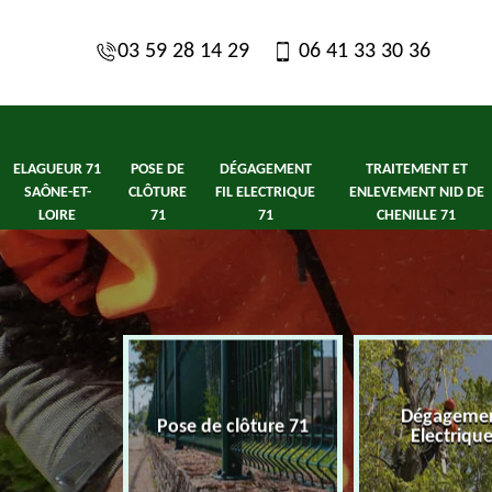
03 59 28 14 29
06 41 33 30 36
ELAGUEUR 71
POSE DE
DÉGAGEMENT
TRAITEMENT ET
SAÔNE-ET-
CLÔTURE
FIL ELECTRIQUE
ENLEVEMENT NID DE
LOIRE
71
71
CHENILLE 71
1 Saône-et-
Dégagement
Pose de clôture 71
ire
Electriqu