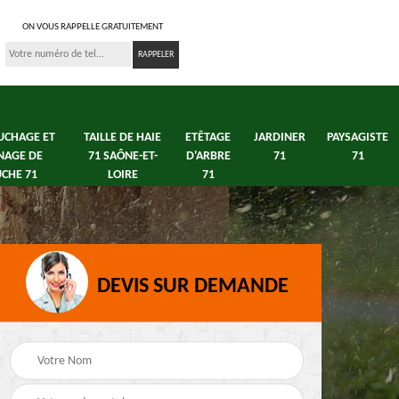
ON VOUS RAPPELLE GRATUITEMENT
UCHAGE ET
TAILLE DE HAIE
ETÊTAGE
JARDINER
PAYSAGISTE
NAGE DE
71 SAÔNE-ET-
D'ARBRE
71
71
CHE 71
LOIRE
71
DEVIS SUR DEMANDE
s 71
Débroussaillage tonte
Elagage arbre fruitier
e
de pelouse 71
71