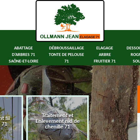
ABATTAGE
DÉBROUSSAILLAGE
ELAGAGE
DESSO
D'ARBRES 71
TONTE DE PELOUSE
ARBRE
ROG
SAÔNE-ET-LOIRE
71
FRUITIER 71
SOU
Traitement et
 fil
Abattage d'arbre
Enlevement nid de
e 71
Saône-et-Loir
chenille 71