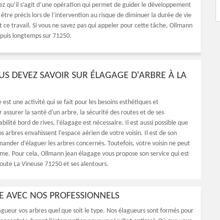
ez qu’il s’agit d’une opération qui permet de guider le développement
t être précis lors de l’intervention au risque de diminuer la durée de vie
t ce travail. Si vous ne savez pas qui appeler pour cette tâche, Ollmann
epuis longtemps sur 71250.
US DEVEZ SAVOIR SUR ÉLAGAGE D'ARBRE À LA
 est une activité qui se fait pour les besoins esthétiques et
r assurer la santé d'un arbre, la sécurité des routes et de ses
tabilité bord de rives, l’élagage est nécessaire. Il est aussi possible que
s arbres envahissent l’espace aérien de votre voisin. Il est de son
mander d’élaguer les arbres concernés. Toutefois, votre voisin ne peut
même. Pour cela, Ollmann jean élagage vous propose son service qui est
toute La Vineuse 71250 et ses alentours.
SE AVEC NOS PROFESSIONNELS
agueur vos arbres quel que soit le type. Nos élagueurs sont formés pour