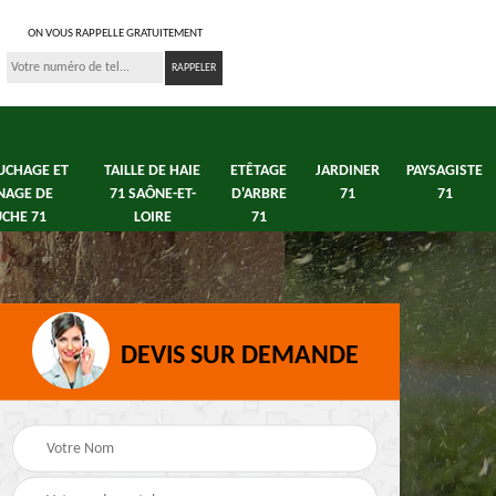
ON VOUS RAPPELLE GRATUITEMENT
UCHAGE ET
TAILLE DE HAIE
ETÊTAGE
JARDINER
PAYSAGISTE
NAGE DE
71 SAÔNE-ET-
D'ARBRE
71
71
CHE 71
LOIRE
71
DEVIS SUR DEMANDE
e tonte
Elagage arbre fruitier
Dessouchage e
 71
71
Rognage de souch