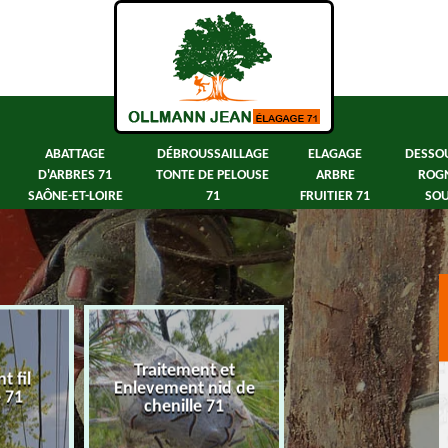
ABATTAGE
DÉBROUSSAILLAGE
ELAGAGE
DESSO
D'ARBRES 71
TONTE DE PELOUSE
ARBRE
ROG
SAÔNE-ET-LOIRE
71
FRUITIER 71
SOU
ment et
Abattage d'arbres 71
Débroussaillag
nt nid de
Saône-et-Loire
de pelouse
lle 71