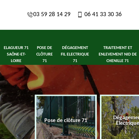
03 59 28 14 29
06 41 33 30 36
ELAGUEUR 71
POSE DE
DÉGAGEMENT
TRAITEMENT ET
SAÔNE-ET-
CLÔTURE
FIL ELECTRIQUE
ENLEVEMENT NID DE
LOIRE
71
71
CHENILLE 71
Traite
Dégagement fil
de clôture 71
Enleveme
Electrique 71
cheni