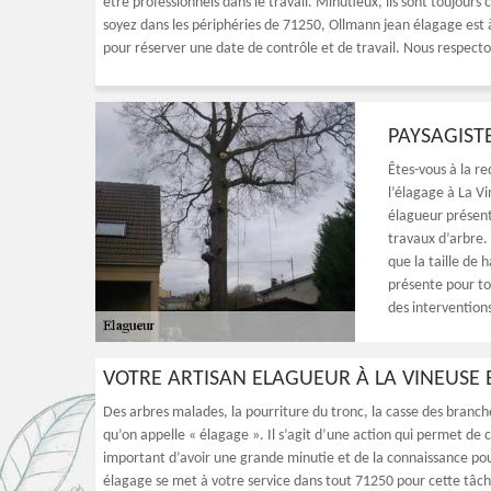
être professionnels dans le travail. Minutieux, ils sont toujour
soyez dans les périphéries de 71250, Ollmann jean élagage est à
pour réserver une date de contrôle et de travail. Nous respecton
PAYSAGIST
Êtes-vous à la r
l’élagage à La Vi
élagueur présent
travaux d’arbre. 
que la taille de 
présente pour to
des interventions
VOTRE ARTISAN ELAGUEUR À LA VINEUSE
Des arbres malades, la pourriture du tronc, la casse des branch
qu’on appelle « élagage ». Il s’agit d’une action qui permet de c
important d’avoir une grande minutie et de la connaissance pour 
élagage se met à votre service dans tout 71250 pour cette tâch