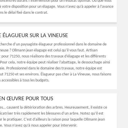
s concentrés durant l’intervention pour un résultat optimal. Où que vous
 votre disposition pour un élagage. Vous n’avez qu’à appeler à l’avance
s le délai fixé dans le contrat.
E ÉLAGUEUR SUR LA VINEUSE
echerche d’un paysagiste élagueur professionnel dans le domaine de
neuse ? Ollmann jean élagage est celui qu’il vous faut. Artisan
 pour 71250, nous réalisons des travaux d’élagage et les différents
Pour cela, notre équipe peut réaliser l’abattage, le dessouchage ainsi
haie. Professionnel dans le domaine des travaux, notre équipe est
ut 71250 et ses environs. Élagueur pas cher à La Vineuse, nous faisons
 accessibles à tous les budgets.
 EN ŒUVRE POUR TOUS
es… causent la détérioration des arbres. Heureusement, il existe ce
icatriser très rapidement les blessures d’un arbre. Notez qu’il est
le pratiquer. C’est d’ailleurs la raison pour laquelle Ollmann jean
e. Vous n’avez qu’à nous appeler pour intervenir.