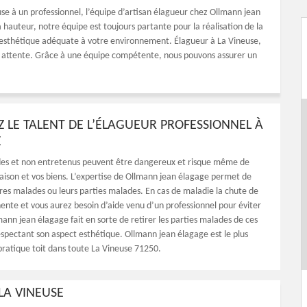
use à un professionnel, l’équipe d’artisan élagueur chez Ollmann jean
à hauteur, notre équipe est toujours partante pour la réalisation de la
e esthétique adéquate à votre environnement. Élagueur à La Vineuse,
e attente. Grâce à une équipe compétente, nous pouvons assurer un
 LE TALENT DE L’ÉLAGUEUR PROFESSIONNEL À
E
des et non entretenus peuvent être dangereux et risque même de
aison et vos biens. L’expertise de Ollmann jean élagage permet de
res malades ou leurs parties malades. En cas de maladie la chute de
nente et vous aurez besoin d’aide venu d’un professionnel pour éviter
ann jean élagage fait en sorte de retirer les parties malades de ces
espectant son aspect esthétique. Ollmann jean élagage est le plus
pratique toit dans toute La Vineuse 71250.
LA VINEUSE